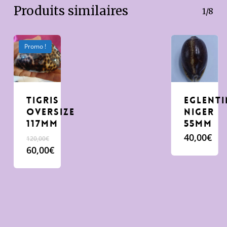
Produits similaires
1/8
Promo !
tigris
eglent
oversize
Niger
117mm
55mm
40,00
€
120,00
€
Le
60,00
€
prix
Le
initial
prix
était :
actuel
120,00€.
est :
60,00€.