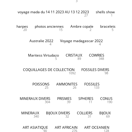
3
voyage mada du 14 11 2023 AU 13 12 2023
shells show
27
1
harpes
photos anciennes
Ambre copale
bracelets
20
15
2
5
Australie 2022
Voyage madagascar 2022
4
4
Maritess Virtudazo
CRISTAUX
COWRIES
5
89
348
COQUILLAGES DE COLLECTION
FOSSILES DIVERS
1092
98
POISSONS
AMMONITES
FOSSILES
25
26
133
MINERAUX DIVERS
PRISMES
SPHERES
CONUS
304
39
11
190
MINERAUX
BIJOUX DIVERS
COLLIERS
BIJOUX
340
32
31
69
ART ASIATIQUE
ART AFRICAIN
ART OCEANIEN
90
276
128