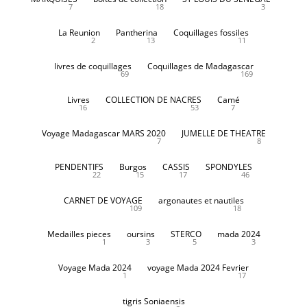
7
18
3
La Reunion
Pantherina
Coquillages fossiles
2
13
11
livres de coquillages
Coquillages de Madagascar
69
169
Livres
COLLECTION DE NACRES
Camé
16
53
7
Voyage Madagascar MARS 2020
JUMELLE DE THEATRE
7
8
PENDENTIFS
Burgos
CASSIS
SPONDYLES
22
15
17
46
CARNET DE VOYAGE
argonautes et nautiles
109
18
Medailles pieces
oursins
STERCO
mada 2024
1
3
5
3
Voyage Mada 2024
voyage Mada 2024 Fevrier
1
17
tigris Soniaensis