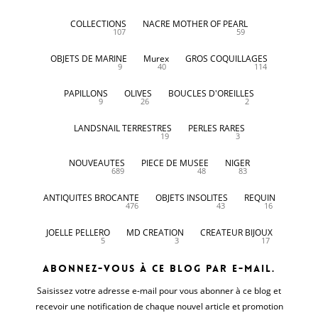
COLLECTIONS
NACRE MOTHER OF PEARL
107
59
OBJETS DE MARINE
Murex
GROS COQUILLAGES
9
40
114
PAPILLONS
OLIVES
BOUCLES D'OREILLES
9
26
2
LANDSNAIL TERRESTRES
PERLES RARES
19
3
NOUVEAUTES
PIECE DE MUSEE
NIGER
689
48
83
ANTIQUITES BROCANTE
OBJETS INSOLITES
REQUIN
476
43
16
JOELLE PELLERO
MD CREATION
CREATEUR BIJOUX
5
3
17
Abonnez-vous à ce blog par e-mail.
Saisissez votre adresse e-mail pour vous abonner à ce blog et
recevoir une notification de chaque nouvel article et promotion