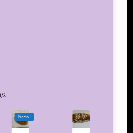
1/2
Promo !