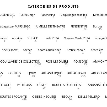
Catégories de produits
DU SENEGAL
La Reunion
Pantherina
Coquillages fossiles
livres de c
3
2
13
11
adagascar MARS 2020
JUMELLE DE THEATRE
PENDENTIFS
Burgos
7
8
22
15
ieces
oursins
STERCO
mada 2024
Voyage Mada 2024
voyage 
1
3
5
3
1
shells show
harpes
photos anciennes
Ambre copale
bracelets
1
20
15
2
5
COQUILLAGES DE COLLECTION
FOSSILES DIVERS
POISSONS
AMMONIT
1092
98
25
RS
COLLIERS
BIJOUX
ART ASIATIQUE
ART AFRICAIN
ART OCEAN
32
31
69
93
275
ILLAGES
PAPILLONS
OLIVES
BOUCLES D'OREILLES
LANDSNAIL TE
114
9
26
2
IQUITES BROCANTE
OBJETS INSOLITES
REQUIN
JOELLE PELLERO
M
478
43
16
5