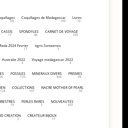
oquillages
Coquillages de Madagascar
Livres
69
169
16
CASSIS
SPONDYLES
CARNET DE VOYAGE
17
46
109
Mada 2024 Fevrier
tigris Soniaensis
17
3
Australie 2022
Voyage madagascar 2022
4
4
ES
FOSSILES
MINERAUX DIVERS
PRISMES
26
133
304
39
IEN
COLLECTIONS
NACRE MOTHER OF PEARL
128
107
59
RRESTRES
PERLES RARES
NOUVEAUTES
19
3
691
D CREATION
CREATEUR BIJOUX
3
17