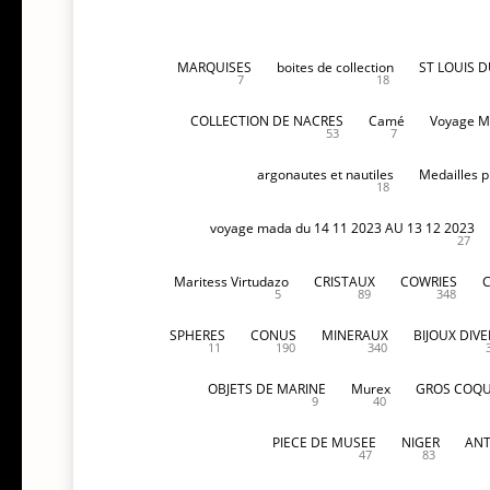
MARQUISES
boites de collection
ST LOUIS 
7
18
COLLECTION DE NACRES
Camé
Voyage M
53
7
argonautes et nautiles
Medailles p
18
voyage mada du 14 11 2023 AU 13 12 2023
27
Maritess Virtudazo
CRISTAUX
COWRIES
5
89
348
SPHERES
CONUS
MINERAUX
BIJOUX DIVE
11
190
340
OBJETS DE MARINE
Murex
GROS COQU
9
40
PIECE DE MUSEE
NIGER
ANT
47
83