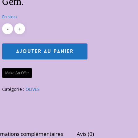
Gem.
En stock
Ajouter Au Panier
Make An Offer
Catégorie :
OLIVES
rmations complémentaires
Avis (0)