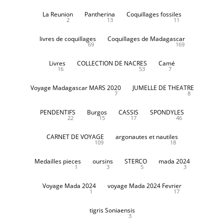
La Reunion
Pantherina
Coquillages fossiles
2
13
11
livres de coquillages
Coquillages de Madagascar
69
169
Livres
COLLECTION DE NACRES
Camé
16
53
7
Voyage Madagascar MARS 2020
JUMELLE DE THEATRE
7
8
PENDENTIFS
Burgos
CASSIS
SPONDYLES
22
15
17
46
CARNET DE VOYAGE
argonautes et nautiles
109
18
Medailles pieces
oursins
STERCO
mada 2024
1
3
5
3
Voyage Mada 2024
voyage Mada 2024 Fevrier
1
17
tigris Soniaensis
3