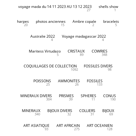
voyage mada du 14 11 2023 AU 13 12 2023
shells show
27
1
harpes
photos anciennes
Ambre copale
bracelets
20
15
2
5
Australie 2022
Voyage madagascar 2022
4
4
Maritess Virtudazo
CRISTAUX
COWRIES
5
89
348
COQUILLAGES DE COLLECTION
FOSSILES DIVERS
1092
98
POISSONS
AMMONITES
FOSSILES
25
26
133
MINERAUX DIVERS
PRISMES
SPHERES
CONUS
304
39
11
190
MINERAUX
BIJOUX DIVERS
COLLIERS
BIJOUX
340
32
31
69
ART ASIATIQUE
ART AFRICAIN
ART OCEANIEN
93
275
128