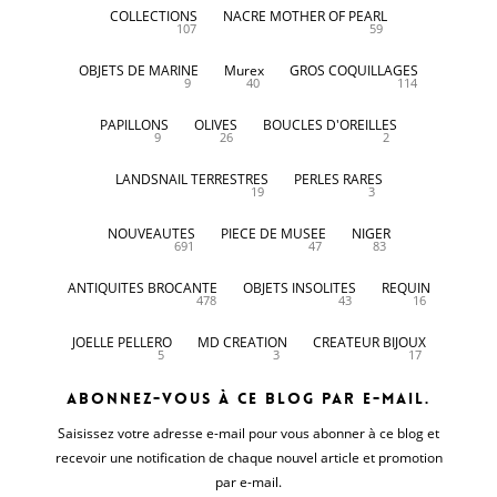
COLLECTIONS
NACRE MOTHER OF PEARL
107
59
OBJETS DE MARINE
Murex
GROS COQUILLAGES
9
40
114
PAPILLONS
OLIVES
BOUCLES D'OREILLES
9
26
2
LANDSNAIL TERRESTRES
PERLES RARES
19
3
NOUVEAUTES
PIECE DE MUSEE
NIGER
691
47
83
ANTIQUITES BROCANTE
OBJETS INSOLITES
REQUIN
478
43
16
JOELLE PELLERO
MD CREATION
CREATEUR BIJOUX
5
3
17
Abonnez-vous à ce blog par e-mail.
Saisissez votre adresse e-mail pour vous abonner à ce blog et
recevoir une notification de chaque nouvel article et promotion
par e-mail.