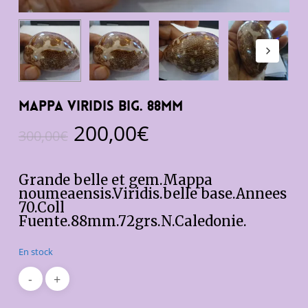
Mappa viridis Big. 88mm
Le
Le
200,00
€
300,00
€
prix
prix
initial
actuel
Grande belle et gem.Mappa
était :
est :
noumeaensis.Viridis.belle base.Annees
70.Coll
300,00€.
200,00€.
Fuente.88mm.72grs.N.Caledonie.
En stock