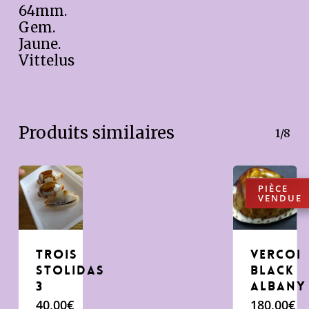
64mm.
Gem.
Jaune.
Vittelus
Produits similaires
1/8
trois
Vercoi
stolidas
Black
3
Albany
40,00
€
180,00
€