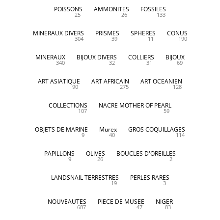
POISSONS
AMMONITES
FOSSILES
25
26
133
MINERAUX DIVERS
PRISMES
SPHERES
CONUS
304
39
11
190
MINERAUX
BIJOUX DIVERS
COLLIERS
BIJOUX
340
32
31
69
ART ASIATIQUE
ART AFRICAIN
ART OCEANIEN
90
275
128
COLLECTIONS
NACRE MOTHER OF PEARL
107
59
OBJETS DE MARINE
Murex
GROS COQUILLAGES
9
40
114
PAPILLONS
OLIVES
BOUCLES D'OREILLES
9
26
2
LANDSNAIL TERRESTRES
PERLES RARES
19
3
NOUVEAUTES
PIECE DE MUSEE
NIGER
687
47
83