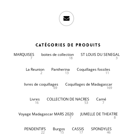
email
Catégories de produits
MARQUISES
boites de collection
ST LOUIS DU SENEGAL
7
18
3
La Reunion
Pantherina
Coquillages fossiles
2
13
11
livres de coquillages
Coquillages de Madagascar
69
169
Livres
COLLECTION DE NACRES
Camé
16
53
7
Voyage Madagascar MARS 2020
JUMELLE DE THEATRE
7
8
PENDENTIFS
Burgos
CASSIS
SPONDYLES
22
15
17
46