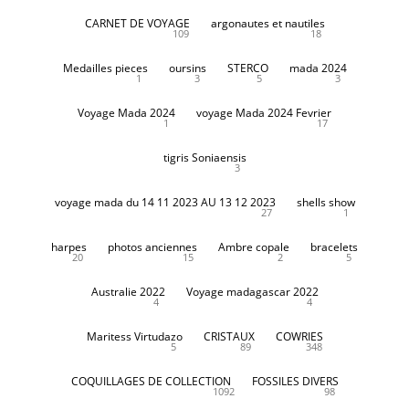
CARNET DE VOYAGE
argonautes et nautiles
109
18
Medailles pieces
oursins
STERCO
mada 2024
1
3
5
3
Voyage Mada 2024
voyage Mada 2024 Fevrier
1
17
tigris Soniaensis
3
voyage mada du 14 11 2023 AU 13 12 2023
shells show
27
1
harpes
photos anciennes
Ambre copale
bracelets
20
15
2
5
Australie 2022
Voyage madagascar 2022
4
4
Maritess Virtudazo
CRISTAUX
COWRIES
5
89
348
COQUILLAGES DE COLLECTION
FOSSILES DIVERS
1092
98