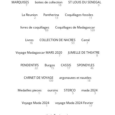
MARQUISES
boites de collection
ST LOUIS DU SENEGAL
7
18
3
La Reunion
Pantherina
Coquillages fossiles
2
13
11
livres de coquillages
Coquillages de Madagascar
69
169
Livres
COLLECTION DE NACRES
Camé
16
53
7
Voyage Madagascar MARS 2020
JUMELLE DE THEATRE
7
8
PENDENTIFS
Burgos
CASSIS
SPONDYLES
22
15
17
46
CARNET DE VOYAGE
argonautes et nautiles
109
18
Medailles pieces
oursins
STERCO
mada 2024
1
3
5
3
Voyage Mada 2024
voyage Mada 2024 Fevrier
1
17