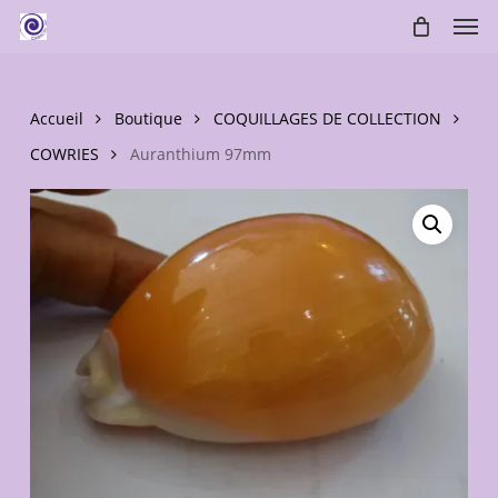
Skip
Men
to
main
content
Accueil
Boutique
COQUILLAGES DE COLLECTION
COWRIES
Auranthium 97mm