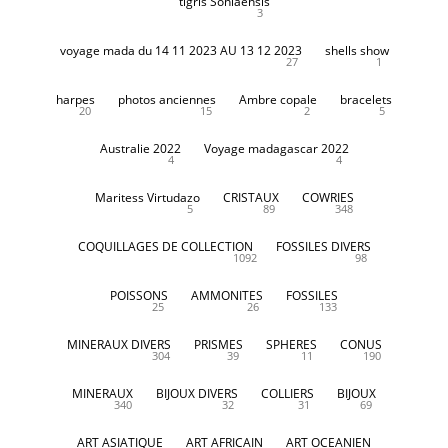
tigris Soniaensis
3
voyage mada du 14 11 2023 AU 13 12 2023
shells show
27
1
harpes
photos anciennes
Ambre copale
bracelets
20
15
2
5
Australie 2022
Voyage madagascar 2022
4
4
Maritess Virtudazo
CRISTAUX
COWRIES
5
89
348
COQUILLAGES DE COLLECTION
FOSSILES DIVERS
1092
98
POISSONS
AMMONITES
FOSSILES
25
26
133
MINERAUX DIVERS
PRISMES
SPHERES
CONUS
304
39
11
190
MINERAUX
BIJOUX DIVERS
COLLIERS
BIJOUX
340
32
31
69
ART ASIATIQUE
ART AFRICAIN
ART OCEANIEN