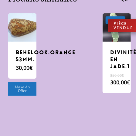
Promo !
Behelook.Orange
Divinit
53mm.
en
jade.1
30,00
€
350,00
€
Le
300,00
€
Make An
prix
Le
Offer
initial
prix
était :
actuel
350,00€.
est :
300,00€.