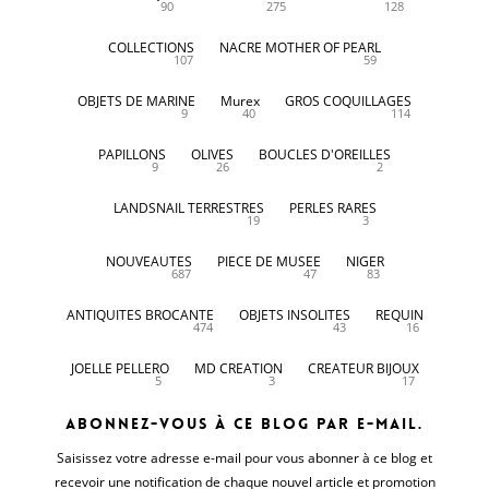
90
275
128
COLLECTIONS
NACRE MOTHER OF PEARL
107
59
OBJETS DE MARINE
Murex
GROS COQUILLAGES
9
40
114
PAPILLONS
OLIVES
BOUCLES D'OREILLES
9
26
2
LANDSNAIL TERRESTRES
PERLES RARES
19
3
NOUVEAUTES
PIECE DE MUSEE
NIGER
687
47
83
ANTIQUITES BROCANTE
OBJETS INSOLITES
REQUIN
474
43
16
JOELLE PELLERO
MD CREATION
CREATEUR BIJOUX
5
3
17
Abonnez-vous à ce blog par e-mail.
Saisissez votre adresse e-mail pour vous abonner à ce blog et
recevoir une notification de chaque nouvel article et promotion