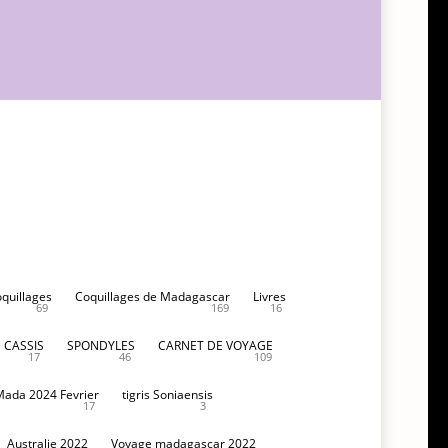
oquillages
Coquillages de Madagascar
Livres
69
169
16
CASSIS
SPONDYLES
CARNET DE VOYAGE
17
46
109
Mada 2024 Fevrier
tigris Soniaensis
17
3
Australie 2022
Voyage madagascar 2022