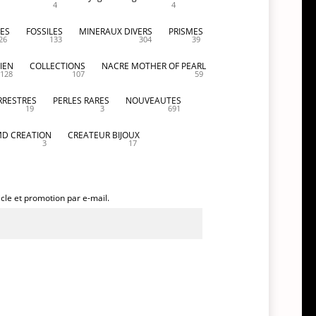
4
4
ES
FOSSILES
MINERAUX DIVERS
PRISMES
26
133
304
39
IEN
COLLECTIONS
NACRE MOTHER OF PEARL
128
107
59
RRESTRES
PERLES RARES
NOUVEAUTES
19
3
691
D CREATION
CREATEUR BIJOUX
3
17
icle et promotion par e-mail.