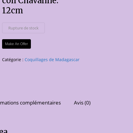
coll Chavanne.
12cm
Rupture de stock
Make An Offer
Catégorie :
Coquillages de Madagascar
rmations complémentaires
Avis (0)
ea.