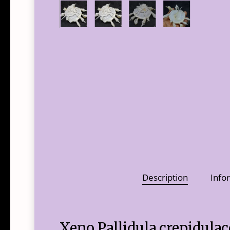
Description
Info
Xeno Pallidula crepidulac