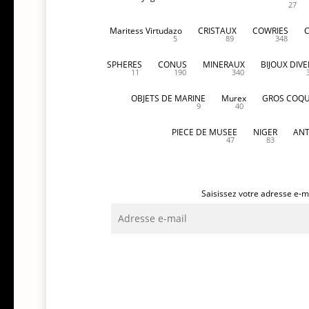
27
Maritess Virtudazo
CRISTAUX
COWRIES
5
89
348
SPHERES
CONUS
MINERAUX
BIJOUX DIVE
11
190
340
OBJETS DE MARINE
Murex
GROS COQU
9
40
PIECE DE MUSEE
NIGER
ANT
47
83
Saisissez votre adresse e-ma
Adresse
e-
mail