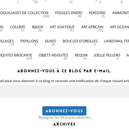
1
20
15
2
5
COQUILLAGES DE COLLECTION
FOSSILES DIVERS
POISSONS
AMMONIT
1092
98
25
RS
COLLIERS
BIJOUX
ART ASIATIQUE
ART AFRICAIN
ART OCEAN
32
31
69
93
275
ILLAGES
PAPILLONS
OLIVES
BOUCLES D'OREILLES
LANDSNAIL TE
114
9
26
2
IQUITES BROCANTE
OBJETS INSOLITES
REQUIN
JOELLE PELLERO
M
478
43
16
5
Abonnez-vous à ce blog par e-mail.
il pour vous abonner à ce blog et recevoir une notification de chaque nouvel art
Abonnez-vous
Rejoignez les 64 autres abonnés
Archives