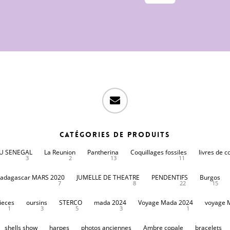
email
Catégories de produits
DU SENEGAL
La Reunion
Pantherina
Coquillages fossiles
livres de c
3
2
13
11
adagascar MARS 2020
JUMELLE DE THEATRE
PENDENTIFS
Burgos
7
8
22
15
ieces
oursins
STERCO
mada 2024
Voyage Mada 2024
voyage 
1
3
5
3
1
shells show
harpes
photos anciennes
Ambre copale
bracelets