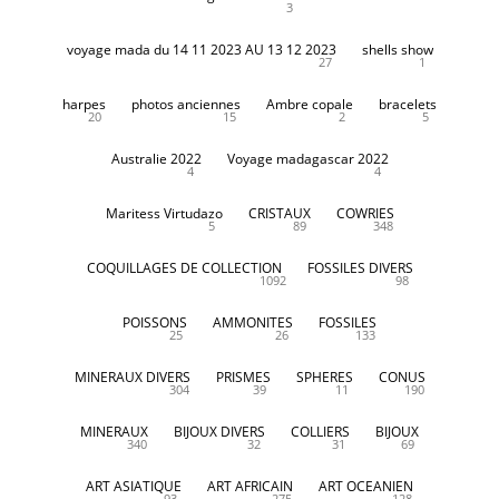
3
voyage mada du 14 11 2023 AU 13 12 2023
shells show
27
1
harpes
photos anciennes
Ambre copale
bracelets
20
15
2
5
Australie 2022
Voyage madagascar 2022
4
4
Maritess Virtudazo
CRISTAUX
COWRIES
5
89
348
COQUILLAGES DE COLLECTION
FOSSILES DIVERS
1092
98
POISSONS
AMMONITES
FOSSILES
25
26
133
MINERAUX DIVERS
PRISMES
SPHERES
CONUS
304
39
11
190
MINERAUX
BIJOUX DIVERS
COLLIERS
BIJOUX
340
32
31
69
ART ASIATIQUE
ART AFRICAIN
ART OCEANIEN
93
275
128