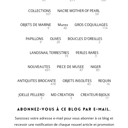
COLLECTIONS
NACRE MOTHER OF PEARL
107
59
OBJETS DE MARINE
Murex
GROS COQUILLAGES
9
40
114
PAPILLONS
OLIVES
BOUCLES D'OREILLES
9
26
2
LANDSNAIL TERRESTRES
PERLES RARES
19
3
NOUVEAUTES
PIECE DE MUSEE
NIGER
691
47
83
ANTIQUITES BROCANTE
OBJETS INSOLITES
REQUIN
478
43
16
JOELLE PELLERO
MD CREATION
CREATEUR BIJOUX
5
3
17
Abonnez-vous à ce blog par e-mail.
Saisissez votre adresse e-mail pour vous abonner à ce blog et
recevoir une notification de chaque nouvel article et promotion