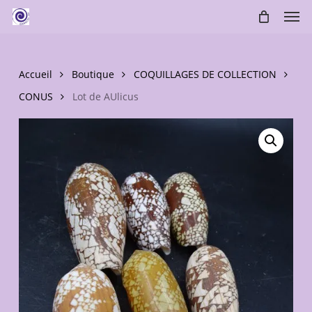
Skip
Men
to
main
content
Accueil
Boutique
COQUILLAGES DE COLLECTION
CONUS
Lot de AUlicus