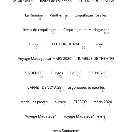
MARQUISES
boites de collection
ST LOUIS DU SENEGAL
7
18
3
La Reunion
Pantherina
Coquillages fossiles
2
13
11
livres de coquillages
Coquillages de Madagascar
69
169
Livres
COLLECTION DE NACRES
Camé
16
53
7
Voyage Madagascar MARS 2020
JUMELLE DE THEATRE
7
8
PENDENTIFS
Burgos
CASSIS
SPONDYLES
22
15
17
46
CARNET DE VOYAGE
argonautes et nautiles
109
18
Medailles pieces
oursins
STERCO
mada 2024
1
3
5
3
Voyage Mada 2024
voyage Mada 2024 Fevrier
1
17
tigris Soniaensis