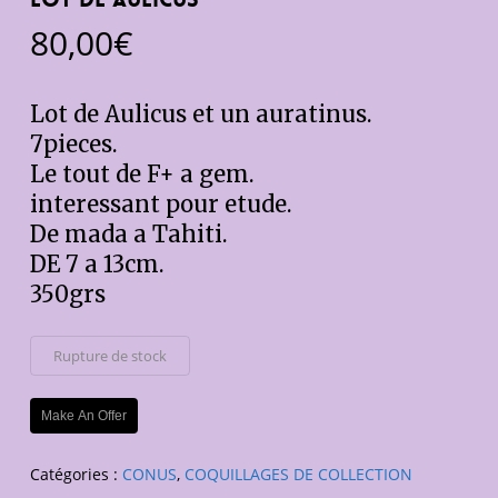
80,00
€
Lot de Aulicus et un auratinus.
7pieces.
Le tout de F+ a gem.
interessant pour etude.
De mada a Tahiti.
DE 7 a 13cm.
350grs
Rupture de stock
Make An Offer
Catégories :
CONUS
,
COQUILLAGES DE COLLECTION