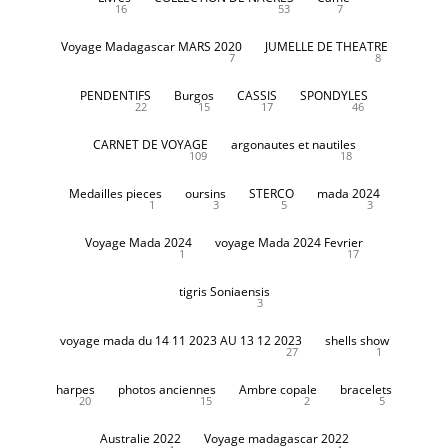
16
53
7
Voyage Madagascar MARS 2020
JUMELLE DE THEATRE
7
8
PENDENTIFS
Burgos
CASSIS
SPONDYLES
22
15
17
46
CARNET DE VOYAGE
argonautes et nautiles
109
18
Medailles pieces
oursins
STERCO
mada 2024
1
3
5
3
Voyage Mada 2024
voyage Mada 2024 Fevrier
1
17
tigris Soniaensis
3
voyage mada du 14 11 2023 AU 13 12 2023
shells show
27
1
harpes
photos anciennes
Ambre copale
bracelets
20
15
2
5
Australie 2022
Voyage madagascar 2022