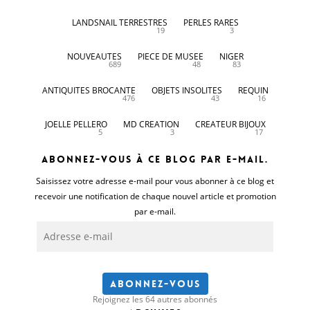
LANDSNAIL TERRESTRES
PERLES RARES
19
3
NOUVEAUTES
PIECE DE MUSEE
NIGER
689
48
83
ANTIQUITES BROCANTE
OBJETS INSOLITES
REQUIN
476
43
16
JOELLE PELLERO
MD CREATION
CREATEUR BIJOUX
5
3
17
Abonnez-vous à ce blog par e-mail.
Saisissez votre adresse e-mail pour vous abonner à ce blog et
recevoir une notification de chaque nouvel article et promotion
par e-mail.
Adresse
e-
mail
Abonnez-vous
Rejoignez les 64 autres abonnés