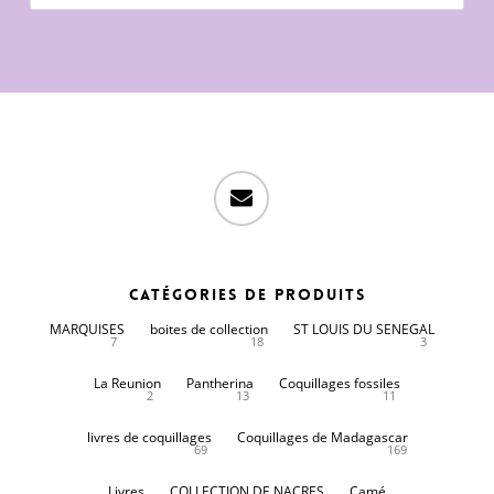
produits
email
Catégories de produits
MARQUISES
boites de collection
ST LOUIS DU SENEGAL
7
18
3
La Reunion
Pantherina
Coquillages fossiles
2
13
11
livres de coquillages
Coquillages de Madagascar
69
169
Livres
COLLECTION DE NACRES
Camé