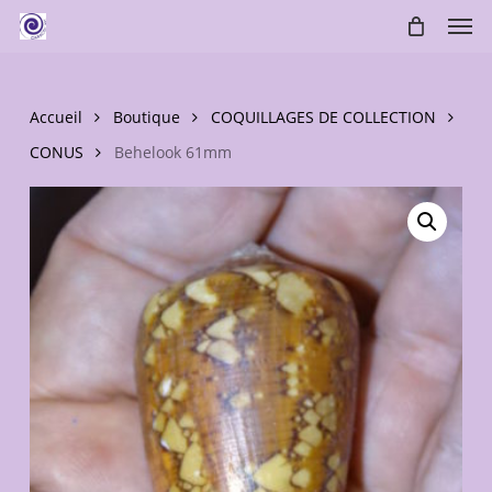
Skip
Men
to
main
content
Accueil
Boutique
COQUILLAGES DE COLLECTION
CONUS
Behelook 61mm