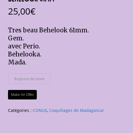
25,00
€
Tres beau Behelook 61mm.
Gem.
avec Perio.
Behelooka.
Mada.
Rupture de stock
Make An Offer
Catégories :
CONUS
,
Coquillages de Madagascar