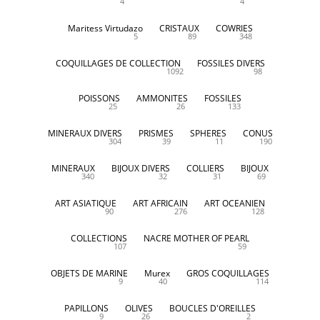
4
4
Maritess Virtudazo
CRISTAUX
COWRIES
5
89
348
COQUILLAGES DE COLLECTION
FOSSILES DIVERS
1092
98
POISSONS
AMMONITES
FOSSILES
25
26
133
MINERAUX DIVERS
PRISMES
SPHERES
CONUS
304
39
11
190
MINERAUX
BIJOUX DIVERS
COLLIERS
BIJOUX
340
32
31
69
ART ASIATIQUE
ART AFRICAIN
ART OCEANIEN
90
276
128
COLLECTIONS
NACRE MOTHER OF PEARL
107
59
OBJETS DE MARINE
Murex
GROS COQUILLAGES
9
40
114
PAPILLONS
OLIVES
BOUCLES D'OREILLES
9
26
2