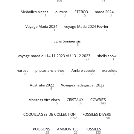
109
18
Medailles pieces
oursins
STERCO
mada 2024
1
3
5
3
Voyage Mada 2024
voyage Mada 2024 Fevrier
1
17
tigris Soniaensis
3
voyage mada du 14 11 2023 AU 13 12 2023
shells show
27
1
harpes
photos anciennes
Ambre copale
bracelets
20
15
2
5
Australie 2022
Voyage madagascar 2022
4
4
Maritess Virtudazo
CRISTAUX
COWRIES
5
89
348
COQUILLAGES DE COLLECTION
FOSSILES DIVERS
1092
98
POISSONS
AMMONITES
FOSSILES
25
26
133