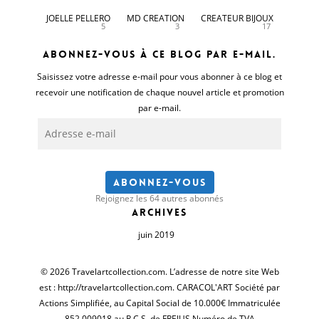
JOELLE PELLERO
MD CREATION
CREATEUR BIJOUX
5
3
17
Abonnez-vous à ce blog par e-mail.
Saisissez votre adresse e-mail pour vous abonner à ce blog et
recevoir une notification de chaque nouvel article et promotion
par e-mail.
Adresse
e-
mail
Abonnez-vous
Rejoignez les 64 autres abonnés
Archives
juin 2019
© 2026 Travelartcollection.com. L’adresse de notre site Web
est : http://travelartcollection.com. CARACOL'ART Société par
Actions Simplifiée, au Capital Social de 10.000€ Immatriculée
852 009018 au R.C.S. de FREJUS Numéro de TVA