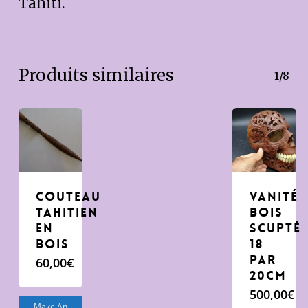
Tahiti.
Produits similaires
1/8
Couteau
Vanité
Tahitien
bois
en
scupté
bois
18
par
60,00
€
20cm
500,00
€
Make An