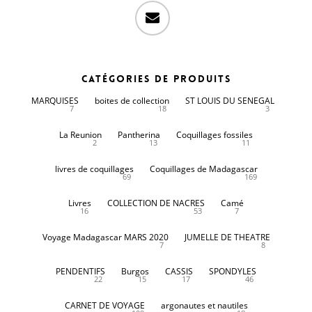
email
Catégories de produits
MARQUISES
boites de collection
ST LOUIS DU SENEGAL
7
18
3
La Reunion
Pantherina
Coquillages fossiles
2
13
11
livres de coquillages
Coquillages de Madagascar
69
169
Livres
COLLECTION DE NACRES
Camé
16
53
7
Voyage Madagascar MARS 2020
JUMELLE DE THEATRE
7
8
PENDENTIFS
Burgos
CASSIS
SPONDYLES
22
15
17
46
CARNET DE VOYAGE
argonautes et nautiles