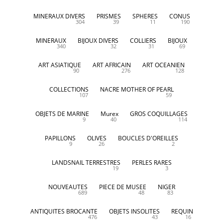
MINERAUX DIVERS
PRISMES
SPHERES
CONUS
304
39
11
190
MINERAUX
BIJOUX DIVERS
COLLIERS
BIJOUX
340
32
31
69
ART ASIATIQUE
ART AFRICAIN
ART OCEANIEN
90
276
128
COLLECTIONS
NACRE MOTHER OF PEARL
107
59
OBJETS DE MARINE
Murex
GROS COQUILLAGES
9
40
114
PAPILLONS
OLIVES
BOUCLES D'OREILLES
9
26
2
LANDSNAIL TERRESTRES
PERLES RARES
19
3
NOUVEAUTES
PIECE DE MUSEE
NIGER
689
48
83
ANTIQUITES BROCANTE
OBJETS INSOLITES
REQUIN
476
43
16