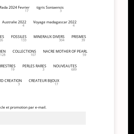
Mada 2024 Fevrier
tigris Soniaensis
17
3
Australie 2022
Voyage madagascar 2022
4
4
ES
FOSSILES
MINERAUX DIVERS
PRISMES
26
133
304
39
IEN
COLLECTIONS
NACRE MOTHER OF PEARL
128
107
59
RRESTRES
PERLES RARES
NOUVEAUTES
19
3
689
D CREATION
CREATEUR BIJOUX
3
17
icle et promotion par e-mail.