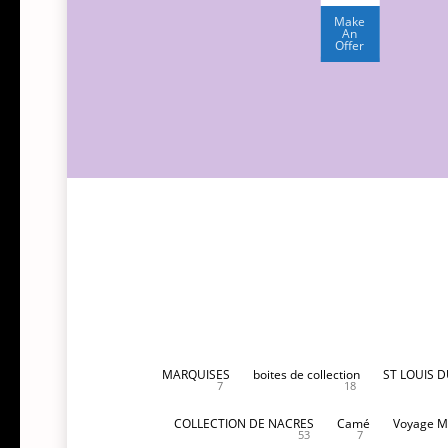
initial
prix
était :
actuel
Make
An
350,00€.
est :
Offer
250,00€.
MARQUISES
boites de collection
ST LOUIS 
7
18
COLLECTION DE NACRES
Camé
Voyage M
53
7