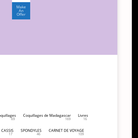
était :
prix
1
actuel
Make
An
500,00€.
est :
Offer
1
000,00€.
oquillages
Coquillages de Madagascar
Livres
69
169
16
CASSIS
SPONDYLES
CARNET DE VOYAGE
17
46
109