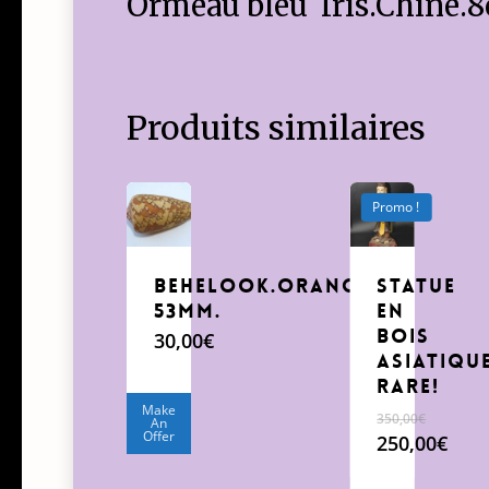
Ormeau bleu Iris.Chine.
Produits similaires
Promo !
Behelook.Orange
Statue
53mm.
en
bois
30,00
€
Asiatiqu
Rare!
Make
350,00
€
An
Offer
Le
250,00
€
prix
Le