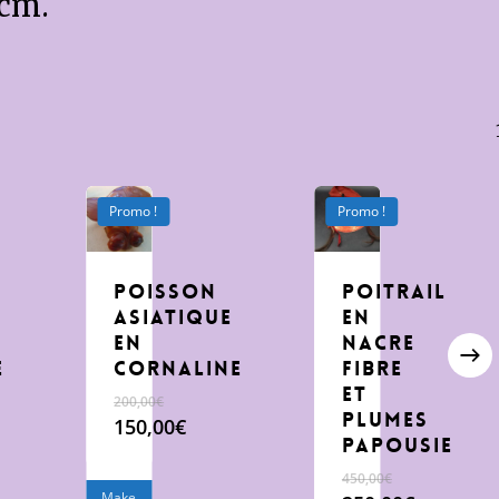
8cm.
Promo !
Promo !
Poisson
poitrail
asiatique
en
en
nacre
e
cornaline
fibre
et
200,00
€
plumes
Le
150,00
€
Papousie
prix
Le
initial
prix
450,00
€
était :
actuel
Make