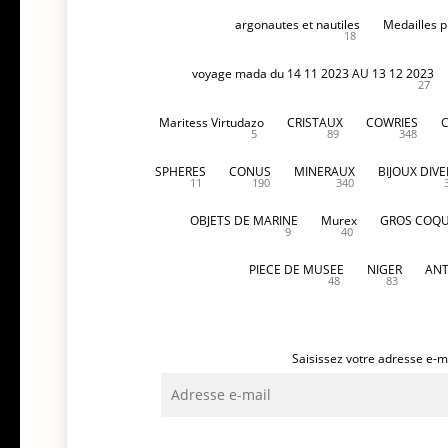
argonautes et nautiles
Medailles p
18
voyage mada du 14 11 2023 AU 13 12 2023
27
Maritess Virtudazo
CRISTAUX
COWRIES
5
89
348
SPHERES
CONUS
MINERAUX
BIJOUX DIVE
11
190
340
OBJETS DE MARINE
Murex
GROS COQU
9
40
PIECE DE MUSEE
NIGER
ANT
48
83
Saisissez votre adresse e-ma
Adresse
e-
mail