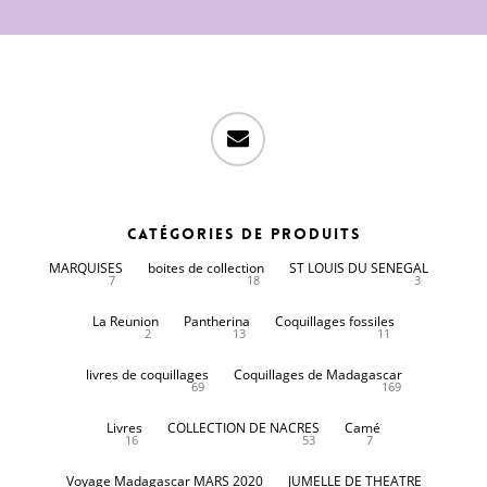
email
Catégories de produits
MARQUISES
boites de collection
ST LOUIS DU SENEGAL
7
18
3
La Reunion
Pantherina
Coquillages fossiles
2
13
11
livres de coquillages
Coquillages de Madagascar
69
169
Livres
COLLECTION DE NACRES
Camé
16
53
7
Voyage Madagascar MARS 2020
JUMELLE DE THEATRE