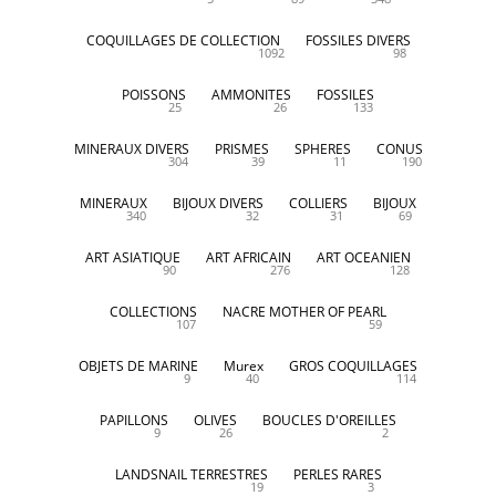
COQUILLAGES DE COLLECTION
FOSSILES DIVERS
1092
98
POISSONS
AMMONITES
FOSSILES
25
26
133
MINERAUX DIVERS
PRISMES
SPHERES
CONUS
304
39
11
190
MINERAUX
BIJOUX DIVERS
COLLIERS
BIJOUX
340
32
31
69
ART ASIATIQUE
ART AFRICAIN
ART OCEANIEN
90
276
128
COLLECTIONS
NACRE MOTHER OF PEARL
107
59
OBJETS DE MARINE
Murex
GROS COQUILLAGES
9
40
114
PAPILLONS
OLIVES
BOUCLES D'OREILLES
9
26
2
LANDSNAIL TERRESTRES
PERLES RARES
19
3