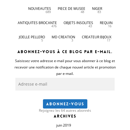
NOUVEAUTES
PIECE DE MUSEE
NIGER
689
48
83
ANTIQUITES BROCANTE
OBJETS INSOLITES
REQUIN
476
43
16
JOELLE PELLERO
MD CREATION
CREATEUR BIJOUX
5
3
17
Abonnez-vous à ce blog par e-mail.
Saisissez votre adresse e-mail pour vous abonner à ce blog et
recevoir une notification de chaque nouvel article et promotion
par e-mail.
Adresse
e-
mail
Abonnez-vous
Rejoignez les 64 autres abonnés
Archives
juin 2019