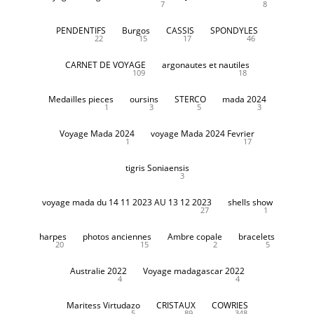
7
8
PENDENTIFS
Burgos
CASSIS
SPONDYLES
22
15
17
46
CARNET DE VOYAGE
argonautes et nautiles
109
18
Medailles pieces
oursins
STERCO
mada 2024
1
3
5
3
Voyage Mada 2024
voyage Mada 2024 Fevrier
1
17
tigris Soniaensis
3
voyage mada du 14 11 2023 AU 13 12 2023
shells show
27
1
harpes
photos anciennes
Ambre copale
bracelets
20
15
2
5
Australie 2022
Voyage madagascar 2022
4
4
Maritess Virtudazo
CRISTAUX
COWRIES
5
89
348