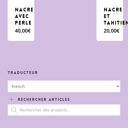
Nacre
nacre
avec
et
perle
tahitie
40,00
€
20,00
€
Traducteur
Rechercher Articles
Recherche
de
produits