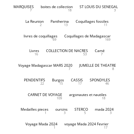
MARQUISES
boites de collection
ST LOUIS DU SENEGAL
7
18
3
La Reunion
Pantherina
Coquillages fossiles
2
13
11
livres de coquillages
Coquillages de Madagascar
69
169
Livres
COLLECTION DE NACRES
Camé
16
53
7
Voyage Madagascar MARS 2020
JUMELLE DE THEATRE
7
8
PENDENTIFS
Burgos
CASSIS
SPONDYLES
22
15
17
46
CARNET DE VOYAGE
argonautes et nautiles
109
18
Medailles pieces
oursins
STERCO
mada 2024
1
3
5
3
Voyage Mada 2024
voyage Mada 2024 Fevrier
1
17