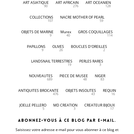
ART ASIATIQUE
ART AFRICAIN
ART OCEANIEN
90
276
128
COLLECTIONS
NACRE MOTHER OF PEARL
107
59
OBJETS DE MARINE
Murex
GROS COQUILLAGES
9
40
114
PAPILLONS
OLIVES
BOUCLES D'OREILLES
9
26
2
LANDSNAIL TERRESTRES
PERLES RARES
19
3
NOUVEAUTES
PIECE DE MUSEE
NIGER
689
48
83
ANTIQUITES BROCANTE
OBJETS INSOLITES
REQUIN
476
43
16
JOELLE PELLERO
MD CREATION
CREATEUR BIJOUX
5
3
17
Abonnez-vous à ce blog par e-mail.
Saisissez votre adresse e-mail pour vous abonner à ce blog et