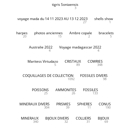
tigris Soniaensis
3
voyage mada du 14 11 2023 AU 13 12 2023
shells show
27
1
harpes
photos anciennes
Ambre copale
bracelets
20
15
2
5
Australie 2022
Voyage madagascar 2022
4
4
Maritess Virtudazo
CRISTAUX
COWRIES
5
89
348
COQUILLAGES DE COLLECTION
FOSSILES DIVERS
1092
98
POISSONS
AMMONITES
FOSSILES
25
26
133
MINERAUX DIVERS
PRISMES
SPHERES
CONUS
304
39
11
190
MINERAUX
BIJOUX DIVERS
COLLIERS
BIJOUX
340
32
31
69