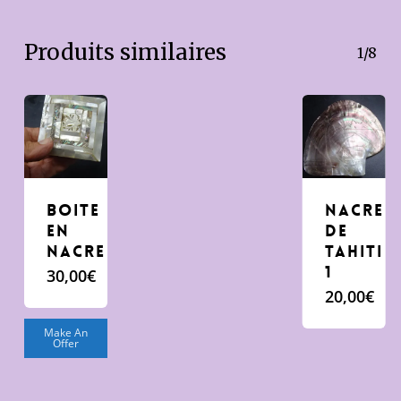
Produits similaires
1/8
Boite
Nacre
en
de
nacre
tahiti
1
30,00
€
20,00
€
Make An
Offer