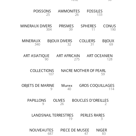
POISSONS
AMMONITES
FOSSILES
25
26
133
MINERAUX DIVERS
PRISMES
SPHERES
CONUS
304
39
11
190
MINERAUX
BIJOUX DIVERS
COLLIERS
BIJOUX
340
32
31
69
ART ASIATIQUE
ART AFRICAIN
ART OCEANIEN
90
275
128
COLLECTIONS
NACRE MOTHER OF PEARL
107
59
OBJETS DE MARINE
Murex
GROS COQUILLAGES
9
40
114
PAPILLONS
OLIVES
BOUCLES D'OREILLES
9
26
2
LANDSNAIL TERRESTRES
PERLES RARES
19
3
NOUVEAUTES
PIECE DE MUSEE
NIGER
687
47
83