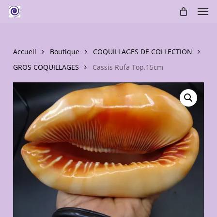
Skip
Men
to
main
content
Accueil
Boutique
COQUILLAGES DE COLLECTION
GROS COQUILLAGES
Cassis Rufa Top.15cm