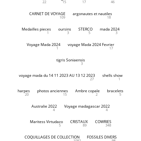
22
15
17
46
CARNET DE VOYAGE
argonautes et nautiles
109
18
Medailles pieces
oursins
STERCO
mada 2024
1
3
5
3
Voyage Mada 2024
voyage Mada 2024 Fevrier
1
17
tigris Soniaensis
3
voyage mada du 14 11 2023 AU 13 12 2023
shells show
27
1
harpes
photos anciennes
Ambre copale
bracelets
20
15
2
5
Australie 2022
Voyage madagascar 2022
4
4
Maritess Virtudazo
CRISTAUX
COWRIES
5
89
348
COQUILLAGES DE COLLECTION
FOSSILES DIVERS
1092
98