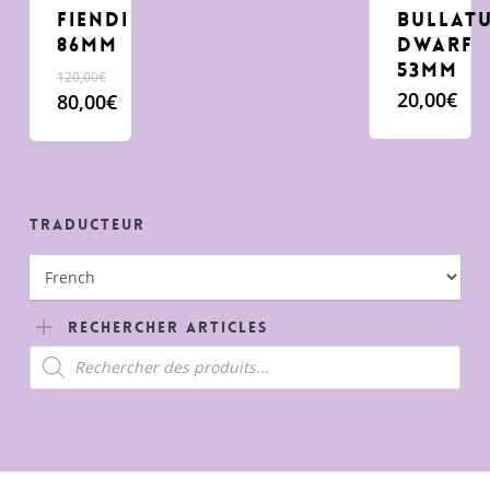
fiendi
Bullat
86mm
dwarf
53mm
120,00
€
20,00
€
Le
80,00
€
prix
Le
initial
prix
était :
actuel
120,00€.
est :
80,00€.
Traducteur
Rechercher Articles
Recherche
de
produits