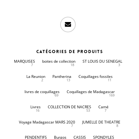
email
Catégories de produits
MARQUISES
boites de collection
ST LOUIS DU SENEGAL
7
18
3
La Reunion
Pantherina
Coquillages fossiles
2
13
11
livres de coquillages
Coquillages de Madagascar
69
169
Livres
COLLECTION DE NACRES
Camé
16
53
7
Voyage Madagascar MARS 2020
JUMELLE DE THEATRE
7
8
PENDENTIFS
Burgos
CASSIS
SPONDYLES