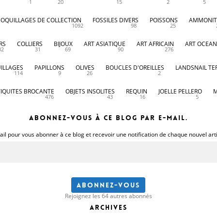
1
20
15
2
5
COQUILLAGES DE COLLECTION
FOSSILES DIVERS
POISSONS
AMMONIT
1092
98
25
RS
COLLIERS
BIJOUX
ART ASIATIQUE
ART AFRICAIN
ART OCEAN
32
31
69
90
276
ILLAGES
PAPILLONS
OLIVES
BOUCLES D'OREILLES
LANDSNAIL TE
114
9
26
2
IQUITES BROCANTE
OBJETS INSOLITES
REQUIN
JOELLE PELLERO
M
476
43
16
5
Abonnez-vous à ce blog par e-mail.
il pour vous abonner à ce blog et recevoir une notification de chaque nouvel art
Abonnez-vous
Rejoignez les 64 autres abonnés
Archives