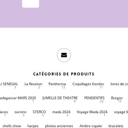
email
Catégories de produits
DU SENEGAL
La Reunion
Pantherina
Coquillages fossiles
livres de c
3
2
13
11
adagascar MARS 2020
JUMELLE DE THEATRE
PENDENTIFS
Burgos
7
8
22
15
ieces
oursins
STERCO
mada 2024
Voyage Mada 2024
voyage 
1
3
5
3
1
shells show
harpes
photos anciennes
Ambre copale
bracelets