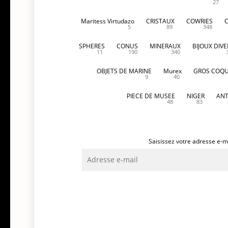
27
Maritess Virtudazo
CRISTAUX
COWRIES
5
89
348
SPHERES
CONUS
MINERAUX
BIJOUX DIVE
11
190
340
OBJETS DE MARINE
Murex
GROS COQU
9
40
PIECE DE MUSEE
NIGER
ANT
48
83
Saisissez votre adresse e-ma
Adresse
e-
mail