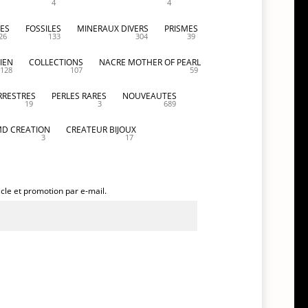
4
4
ES
FOSSILES
MINERAUX DIVERS
PRISMES
26
133
304
39
IEN
COLLECTIONS
NACRE MOTHER OF PEARL
128
107
59
RRESTRES
PERLES RARES
NOUVEAUTES
19
3
689
D CREATION
CREATEUR BIJOUX
3
17
icle et promotion par e-mail.