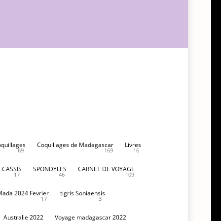
oquillages
Coquillages de Madagascar
Livres
69
169
16
CASSIS
SPONDYLES
CARNET DE VOYAGE
17
46
109
Mada 2024 Fevrier
tigris Soniaensis
17
3
Australie 2022
Voyage madagascar 2022