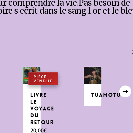
our comprendre la vie.Pas besoin de
re s ecrit dans le sang l or et le bl
livre
Tuamotu
le
voyage
du
retour
20,00
€