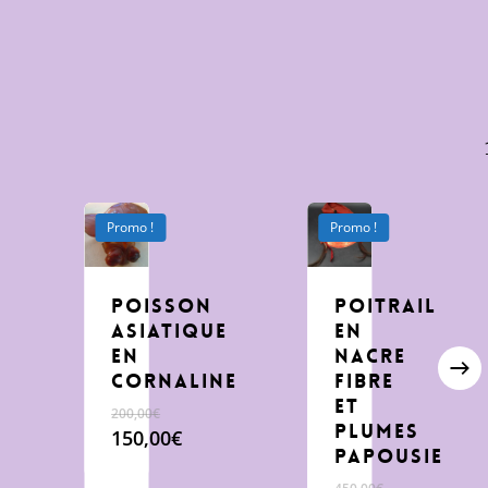
Promo !
Promo !
Poisson
poitrail
asiatique
en
en
nacre
cornaline
fibre
et
200,00
€
plumes
Le
150,00
€
Papousie
prix
Le
initial
prix