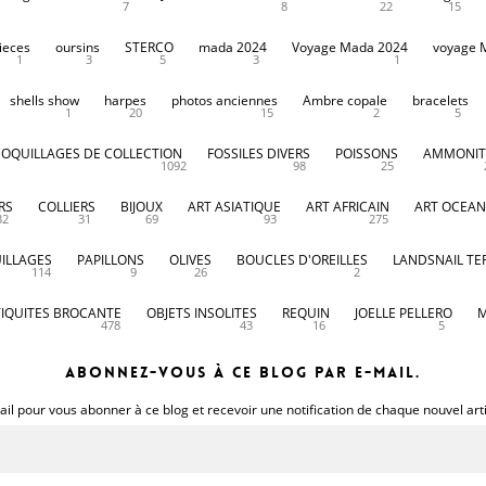
7
8
22
15
ieces
oursins
STERCO
mada 2024
Voyage Mada 2024
voyage 
1
3
5
3
1
shells show
harpes
photos anciennes
Ambre copale
bracelets
1
20
15
2
5
COQUILLAGES DE COLLECTION
FOSSILES DIVERS
POISSONS
AMMONIT
1092
98
25
RS
COLLIERS
BIJOUX
ART ASIATIQUE
ART AFRICAIN
ART OCEAN
32
31
69
93
275
ILLAGES
PAPILLONS
OLIVES
BOUCLES D'OREILLES
LANDSNAIL TE
114
9
26
2
IQUITES BROCANTE
OBJETS INSOLITES
REQUIN
JOELLE PELLERO
M
478
43
16
5
Abonnez-vous à ce blog par e-mail.
il pour vous abonner à ce blog et recevoir une notification de chaque nouvel art