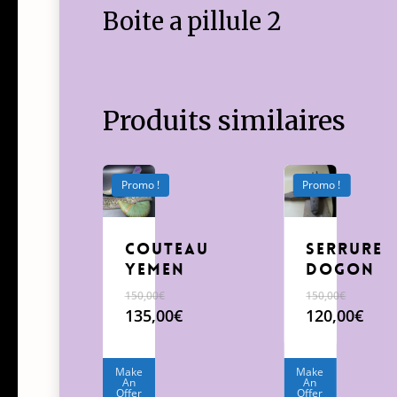
Boite a pillule 2
Produits similaires
Promo !
Promo !
Couteau
Serrure
Yemen
Dogon
150,00
€
150,00
€
Le
Le
135,00
€
120,00
€
prix
Le
prix
Le
initial
prix
initial
prix
était :
actuel
était :
actuel
Make
Make
An
An
150,00€.
est :
150,00€.
est :
Offer
Offer