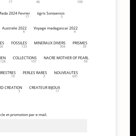
17
46
109
Mada 2024 Fevrier
tigris Soniaensis
17
3
Australie 2022
Voyage madagascar 2022
4
4
ES
FOSSILES
MINERAUX DIVERS
PRISMES
26
133
304
39
IEN
COLLECTIONS
NACRE MOTHER OF PEARL
128
107
59
RRESTRES
PERLES RARES
NOUVEAUTES
19
3
691
D CREATION
CREATEUR BIJOUX
3
17
icle et promotion par e-mail.