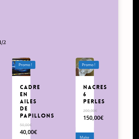
1/2
Promo !
Promo !
cadre
Nacres
en
6
ailes
perles
de
200,00
€
papillons
Le
150,00
€
prix
Le
50,00
€
initial
prix
Le
40,00
€
était :
actuel
prix
Le
Make