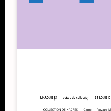
135,00€.
120,00€.
MARQUISES
boites de collection
ST LOUIS 
7
18
COLLECTION DE NACRES
Camé
Voyage M