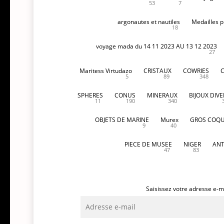
53
7
argonautes et nautiles
Medailles p
18
voyage mada du 14 11 2023 AU 13 12 2023
27
Maritess Virtudazo
CRISTAUX
COWRIES
5
89
348
SPHERES
CONUS
MINERAUX
BIJOUX DIVE
11
190
340
OBJETS DE MARINE
Murex
GROS COQU
9
40
PIECE DE MUSEE
NIGER
ANT
47
83
Saisissez votre adresse e-ma
Adresse
e-
mail