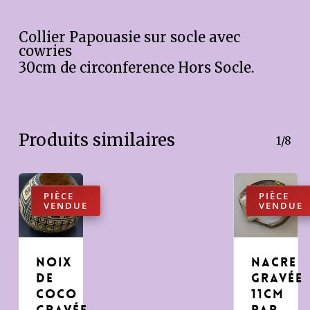
Collier Papouasie sur socle avec
cowries
30cm de circonference Hors Socle.
Produits similaires
1/8
Noix
Nacre
de
gravée
coco
11cm
gravée
par