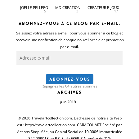
JOELLE PELLERO
MD CREATION
CREATEUR BIJOUX
5
3
17
Abonnez-vous à ce blog par e-mail.
Saisissez votre adresse e-mail pour vous abonner à ce blog et
recevoir une notification de chaque nouvel article et promotion
par e-mail.
Adresse
e-
mail
Abonnez-vous
Rejoignez les 64 autres abonnés
Archives
juin 2019
© 2026 Travelartcollection.com. L’adresse de notre site Web
est : http://travelartcollection.com. CARACOL'ART Société par
Actions Simplifiée, au Capital Social de 10.000€ Immatriculée
852 009018 au R.C.S. de FREJUS Numéro de TVA