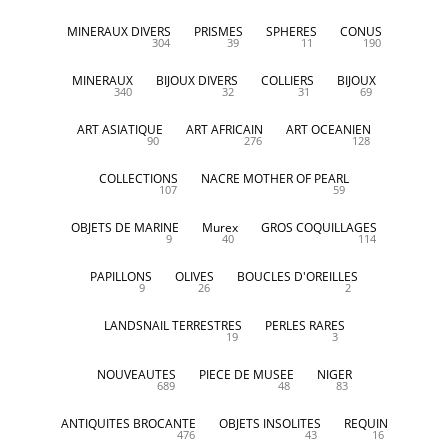
MINERAUX DIVERS
PRISMES
SPHERES
CONUS
304
39
11
190
MINERAUX
BIJOUX DIVERS
COLLIERS
BIJOUX
340
32
31
69
ART ASIATIQUE
ART AFRICAIN
ART OCEANIEN
90
276
128
COLLECTIONS
NACRE MOTHER OF PEARL
107
59
OBJETS DE MARINE
Murex
GROS COQUILLAGES
9
40
114
PAPILLONS
OLIVES
BOUCLES D'OREILLES
9
26
2
LANDSNAIL TERRESTRES
PERLES RARES
19
3
NOUVEAUTES
PIECE DE MUSEE
NIGER
689
48
83
ANTIQUITES BROCANTE
OBJETS INSOLITES
REQUIN
476
43
16