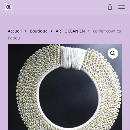
Skip
Men
to
main
content
Accueil
Boutique
ART OCEANIEN
collier cowries
Papou