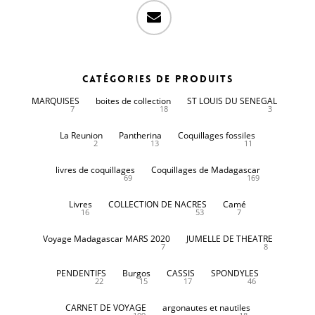
email
Catégories de produits
MARQUISES
boites de collection
ST LOUIS DU SENEGAL
7
18
3
La Reunion
Pantherina
Coquillages fossiles
2
13
11
livres de coquillages
Coquillages de Madagascar
69
169
Livres
COLLECTION DE NACRES
Camé
16
53
7
Voyage Madagascar MARS 2020
JUMELLE DE THEATRE
7
8
PENDENTIFS
Burgos
CASSIS
SPONDYLES
22
15
17
46
CARNET DE VOYAGE
argonautes et nautiles