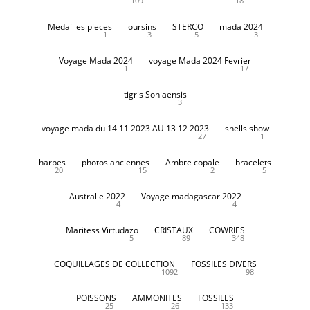
109
18
Medailles pieces
oursins
STERCO
mada 2024
1
3
5
3
Voyage Mada 2024
voyage Mada 2024 Fevrier
1
17
tigris Soniaensis
3
voyage mada du 14 11 2023 AU 13 12 2023
shells show
27
1
harpes
photos anciennes
Ambre copale
bracelets
20
15
2
5
Australie 2022
Voyage madagascar 2022
4
4
Maritess Virtudazo
CRISTAUX
COWRIES
5
89
348
COQUILLAGES DE COLLECTION
FOSSILES DIVERS
1092
98
POISSONS
AMMONITES
FOSSILES
25
26
133