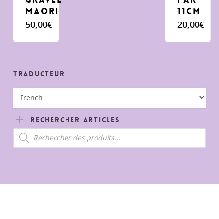
Maori
11cm
50,00
€
20,00
€
Traducteur
Rechercher Articles
Recherche
de
produits