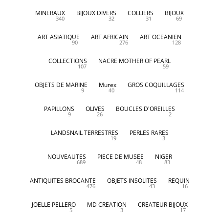
MINERAUX
BIJOUX DIVERS
COLLIERS
BIJOUX
340
32
31
69
ART ASIATIQUE
ART AFRICAIN
ART OCEANIEN
90
276
128
COLLECTIONS
NACRE MOTHER OF PEARL
107
59
OBJETS DE MARINE
Murex
GROS COQUILLAGES
9
40
114
PAPILLONS
OLIVES
BOUCLES D'OREILLES
9
26
2
LANDSNAIL TERRESTRES
PERLES RARES
19
3
NOUVEAUTES
PIECE DE MUSEE
NIGER
689
48
83
ANTIQUITES BROCANTE
OBJETS INSOLITES
REQUIN
476
43
16
JOELLE PELLERO
MD CREATION
CREATEUR BIJOUX
5
3
17