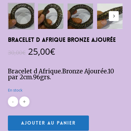
Bracelet d Afrique Bronze ajourée
Le
Le
25,00
€
30,00
€
prix
prix
initial
actuel
Bracelet d Afrique.Bronze Ajourée.10
était :
est :
par 2cm.96grs.
30,00€.
25,00€.
En stock
Ajouter Au Panier