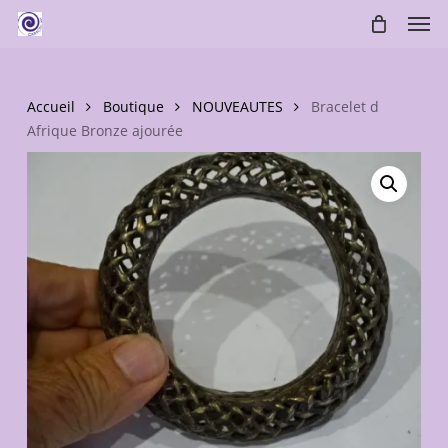
Skip
Men
to
main
content
Accueil
Boutique
NOUVEAUTES
Bracelet d
Afrique Bronze ajourée