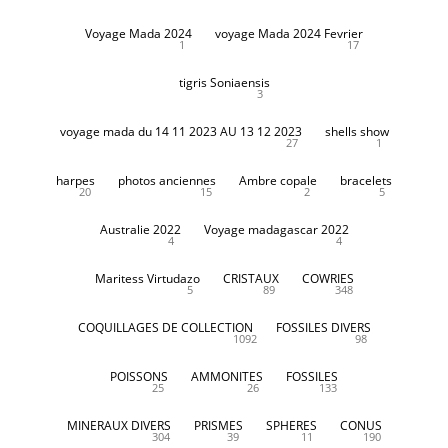
Voyage Mada 2024
voyage Mada 2024 Fevrier
1
17
tigris Soniaensis
3
voyage mada du 14 11 2023 AU 13 12 2023
shells show
27
1
harpes
photos anciennes
Ambre copale
bracelets
20
15
2
5
Australie 2022
Voyage madagascar 2022
4
4
Maritess Virtudazo
CRISTAUX
COWRIES
5
89
348
COQUILLAGES DE COLLECTION
FOSSILES DIVERS
1092
98
POISSONS
AMMONITES
FOSSILES
25
26
133
MINERAUX DIVERS
PRISMES
SPHERES
CONUS
304
39
11
190