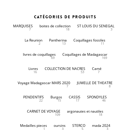
Catégories de produits
MARQUISES
boites de collection
ST LOUIS DU SENEGAL
7
18
3
La Reunion
Pantherina
Coquillages fossiles
2
13
11
livres de coquillages
Coquillages de Madagascar
69
169
Livres
COLLECTION DE NACRES
Camé
16
53
7
Voyage Madagascar MARS 2020
JUMELLE DE THEATRE
7
8
PENDENTIFS
Burgos
CASSIS
SPONDYLES
22
15
17
46
CARNET DE VOYAGE
argonautes et nautiles
109
18
Medailles pieces
oursins
STERCO
mada 2024
1
3
5
3