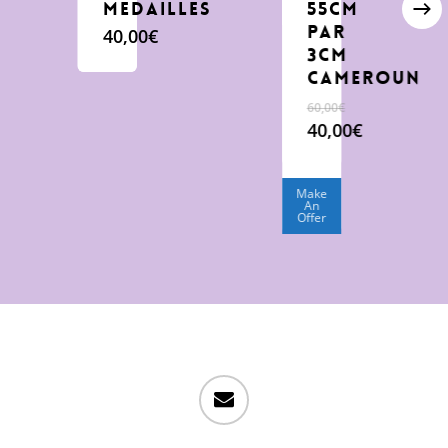
medailles
55cm
par
40,00
€
3cm
Cameroun
60,00
€
Le
40,00
€
prix
Le
initial
prix
était :
actuel
Make
An
60,00€.
est :
Offer
40,00€.
email