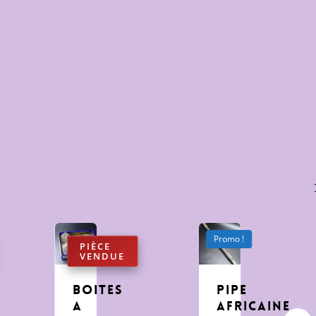
Promo !
boites
pipe
a
africaine