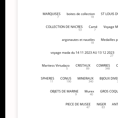
MARQUISES
boites de collection
ST LOUIS 
7
18
COLLECTION DE NACRES
Camé
Voyage M
53
7
argonautes et nautiles
Medailles p
18
voyage mada du 14 11 2023 AU 13 12 2023
27
Maritess Virtudazo
CRISTAUX
COWRIES
5
89
348
SPHERES
CONUS
MINERAUX
BIJOUX DIVE
11
190
340
OBJETS DE MARINE
Murex
GROS COQU
9
40
PIECE DE MUSEE
NIGER
ANT
47
83