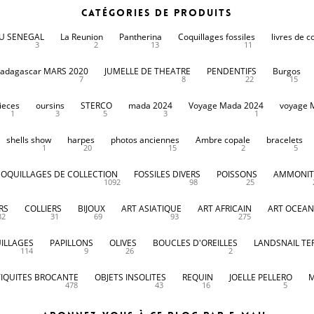
Catégories de produits
DU SENEGAL
La Reunion
Pantherina
Coquillages fossiles
livres de c
3
2
13
11
adagascar MARS 2020
JUMELLE DE THEATRE
PENDENTIFS
Burgos
7
8
22
15
ieces
oursins
STERCO
mada 2024
Voyage Mada 2024
voyage 
1
3
5
3
1
shells show
harpes
photos anciennes
Ambre copale
bracelets
1
20
15
2
5
COQUILLAGES DE COLLECTION
FOSSILES DIVERS
POISSONS
AMMONIT
1092
98
25
RS
COLLIERS
BIJOUX
ART ASIATIQUE
ART AFRICAIN
ART OCEAN
32
31
69
93
275
ILLAGES
PAPILLONS
OLIVES
BOUCLES D'OREILLES
LANDSNAIL TE
114
9
26
2
IQUITES BROCANTE
OBJETS INSOLITES
REQUIN
JOELLE PELLERO
M
478
43
16
5