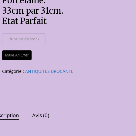
Porcelaine.
33cm par 31cm.
Etat Parfait
Rupture de stock
Make An Offer
Catégorie :
ANTIQUITES BROCANTE
cription
Avis (0)