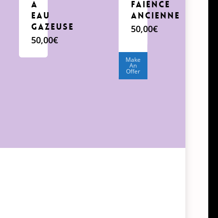
a
faience
eau
ancienne
gazeuse
50,00
€
50,00
€
Make
An
Offer