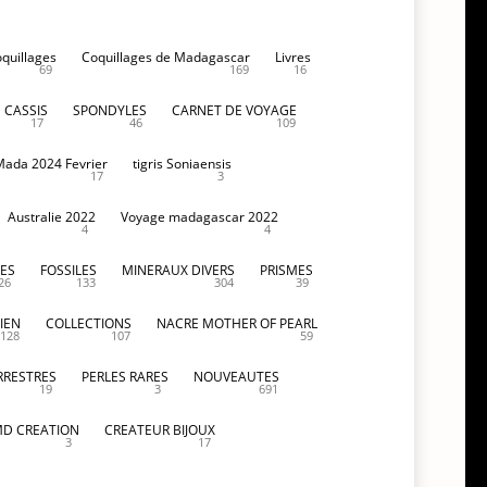
oquillages
Coquillages de Madagascar
Livres
69
169
16
CASSIS
SPONDYLES
CARNET DE VOYAGE
17
46
109
Mada 2024 Fevrier
tigris Soniaensis
17
3
Australie 2022
Voyage madagascar 2022
4
4
ES
FOSSILES
MINERAUX DIVERS
PRISMES
26
133
304
39
IEN
COLLECTIONS
NACRE MOTHER OF PEARL
128
107
59
RRESTRES
PERLES RARES
NOUVEAUTES
19
3
691
D CREATION
CREATEUR BIJOUX
3
17