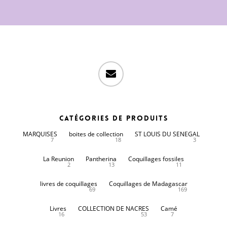
email
Catégories de produits
MARQUISES
boites de collection
ST LOUIS DU SENEGAL
7
18
3
La Reunion
Pantherina
Coquillages fossiles
2
13
11
livres de coquillages
Coquillages de Madagascar
69
169
Livres
COLLECTION DE NACRES
Camé
16
53
7