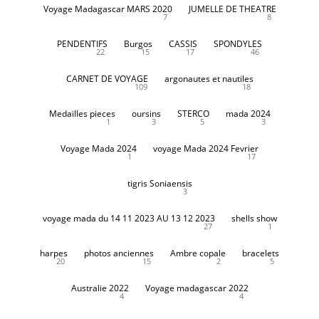
Voyage Madagascar MARS 2020
JUMELLE DE THEATRE
7
8
PENDENTIFS
Burgos
CASSIS
SPONDYLES
22
15
17
46
CARNET DE VOYAGE
argonautes et nautiles
109
18
Medailles pieces
oursins
STERCO
mada 2024
1
3
5
3
Voyage Mada 2024
voyage Mada 2024 Fevrier
1
17
tigris Soniaensis
3
voyage mada du 14 11 2023 AU 13 12 2023
shells show
27
1
harpes
photos anciennes
Ambre copale
bracelets
20
15
2
5
Australie 2022
Voyage madagascar 2022
4
4