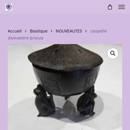
Skip
Men
to
main
content
Accueil
Boutique
NOUVEAUTES
coupelle
divinatoire bronze