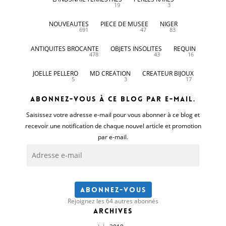
19
3
NOUVEAUTES
PIECE DE MUSEE
NIGER
691
47
83
ANTIQUITES BROCANTE
OBJETS INSOLITES
REQUIN
478
43
16
JOELLE PELLERO
MD CREATION
CREATEUR BIJOUX
5
3
17
Abonnez-vous à ce blog par e-mail.
Saisissez votre adresse e-mail pour vous abonner à ce blog et
recevoir une notification de chaque nouvel article et promotion
par e-mail.
Adresse
e-
mail
Abonnez-vous
Rejoignez les 64 autres abonnés
Archives