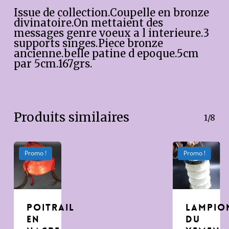
Issue de collection.Coupelle en bronze
divinatoire.On mettaient des
messages genre voeux a l interieure.3
supports singes.Piece bronze
ancienne.belle patine d epoque.5cm
par 5cm.167grs.
Produits similaires
1/8
Promo !
Promo !
poitrail
Lampio
en
du