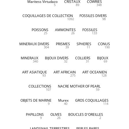
Maritess Virtudazo
CRISTAUX
COWRIES
5
89
348
COQUILLAGES DE COLLECTION
FOSSILES DIVERS
1092
98
POISSONS
AMMONITES
FOSSILES
25
26
133
MINERAUX DIVERS
PRISMES
SPHERES
CONUS
304
39
11
190
MINERAUX
BIJOUX DIVERS
COLLIERS
BIJOUX
340
32
31
69
ART ASIATIQUE
ART AFRICAIN
ART OCEANIEN
93
275
128
COLLECTIONS
NACRE MOTHER OF PEARL
107
59
OBJETS DE MARINE
Murex
GROS COQUILLAGES
9
40
114
PAPILLONS
OLIVES
BOUCLES D'OREILLES
9
26
2
LANDSNAIL TERRESTRES
PERLES RARES