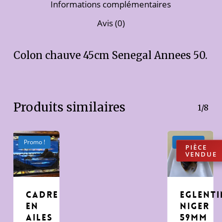
Informations complémentaires
Avis (0)
Colon chauve 45cm Senegal Annees 50.
Produits similaires
1/8
Promo !
Promo !
cadre
Eglent
en
Niger
ailes
59mm