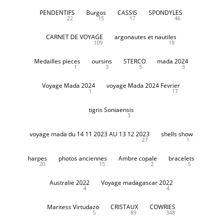
PENDENTIFS
Burgos
CASSIS
SPONDYLES
22
15
17
46
CARNET DE VOYAGE
argonautes et nautiles
109
18
Medailles pieces
oursins
STERCO
mada 2024
1
3
5
3
Voyage Mada 2024
voyage Mada 2024 Fevrier
1
17
tigris Soniaensis
3
voyage mada du 14 11 2023 AU 13 12 2023
shells show
27
1
harpes
photos anciennes
Ambre copale
bracelets
20
15
2
5
Australie 2022
Voyage madagascar 2022
4
4
Maritess Virtudazo
CRISTAUX
COWRIES
5
89
348