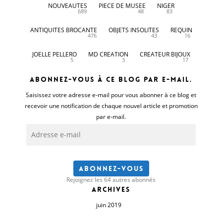
NOUVEAUTES
PIECE DE MUSEE
NIGER
689
48
83
ANTIQUITES BROCANTE
OBJETS INSOLITES
REQUIN
476
43
16
JOELLE PELLERO
MD CREATION
CREATEUR BIJOUX
5
3
17
Abonnez-vous à ce blog par e-mail.
Saisissez votre adresse e-mail pour vous abonner à ce blog et
recevoir une notification de chaque nouvel article et promotion
par e-mail.
Adresse
e-
mail
Abonnez-vous
Rejoignez les 64 autres abonnés
Archives
juin 2019