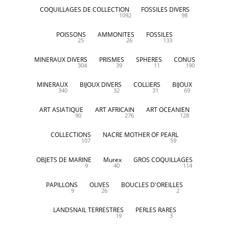
COQUILLAGES DE COLLECTION
FOSSILES DIVERS
1092
98
POISSONS
AMMONITES
FOSSILES
25
26
133
MINERAUX DIVERS
PRISMES
SPHERES
CONUS
304
39
11
190
MINERAUX
BIJOUX DIVERS
COLLIERS
BIJOUX
340
32
31
69
ART ASIATIQUE
ART AFRICAIN
ART OCEANIEN
90
276
128
COLLECTIONS
NACRE MOTHER OF PEARL
107
59
OBJETS DE MARINE
Murex
GROS COQUILLAGES
9
40
114
PAPILLONS
OLIVES
BOUCLES D'OREILLES
9
26
2
LANDSNAIL TERRESTRES
PERLES RARES
19
3