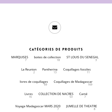
email
Catégories de produits
MARQUISES
boites de collection
ST LOUIS DU SENEGAL
7
18
3
La Reunion
Pantherina
Coquillages fossiles
2
13
11
livres de coquillages
Coquillages de Madagascar
69
169
Livres
COLLECTION DE NACRES
Camé
16
53
7
Voyage Madagascar MARS 2020
JUMELLE DE THEATRE
7
8