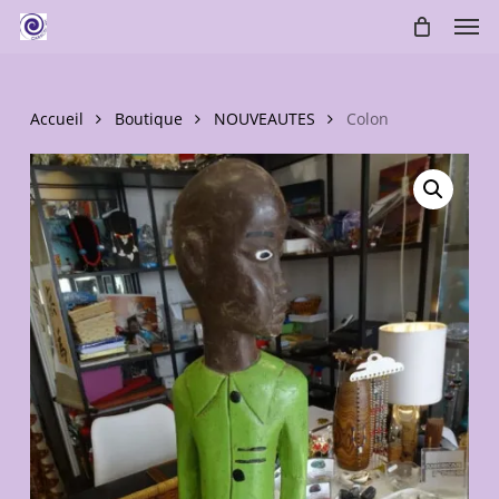
Skip
Men
to
main
content
Accueil
Boutique
NOUVEAUTES
Colon