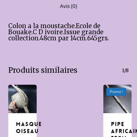
Avis (0)
Colon a la moustache.Ecole de
Bouake.C D ivoire.Issue grande
collection.48cm par 14cm.645grs.
Produits similaires
1/8
Promo !
Masque
pipe
Oiseau
africai