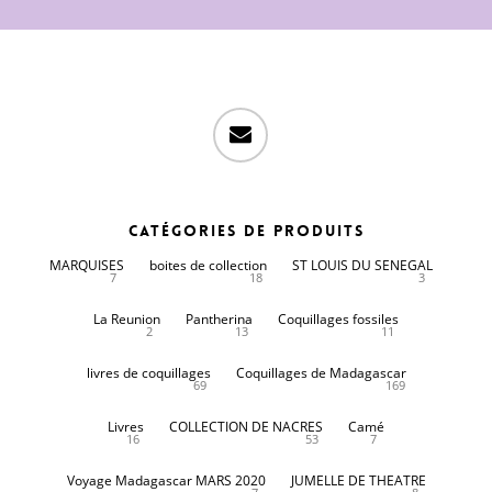
email
Catégories de produits
MARQUISES
boites de collection
ST LOUIS DU SENEGAL
7
18
3
La Reunion
Pantherina
Coquillages fossiles
2
13
11
livres de coquillages
Coquillages de Madagascar
69
169
Livres
COLLECTION DE NACRES
Camé
16
53
7
Voyage Madagascar MARS 2020
JUMELLE DE THEATRE