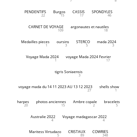
7
8
PENDENTIFS
Burgos
CASSIS
SPONDYLES
22
15
17
46
CARNET DE VOYAGE
argonautes et nautiles
109
18
Medailles pieces
oursins
STERCO
mada 2024
1
3
5
3
Voyage Mada 2024
voyage Mada 2024 Fevrier
1
17
tigris Soniaensis
3
voyage mada du 14 11 2023 AU 13 12 2023
shells show
27
1
harpes
photos anciennes
Ambre copale
bracelets
20
15
2
5
Australie 2022
Voyage madagascar 2022
4
4
Maritess Virtudazo
CRISTAUX
COWRIES
5
89
348