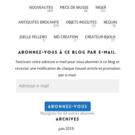
NOUVEAUTES
PIECE DE MUSEE
NIGER
689
48
83
ANTIQUITES BROCANTE
OBJETS INSOLITES
REQUIN
476
43
16
JOELLE PELLERO
MD CREATION
CREATEUR BIJOUX
5
3
17
Abonnez-vous à ce blog par e-mail.
Saisissez votre adresse e-mail pour vous abonner à ce blog et
recevoir une notification de chaque nouvel article et promotion
par e-mail.
Adresse
e-
mail
Abonnez-vous
Rejoignez les 64 autres abonnés
Archives
juin 2019