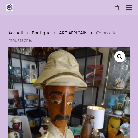
Skip
Men
to
main
content
Accueil
Boutique
ART AFRICAIN
Colon a la
moustache.