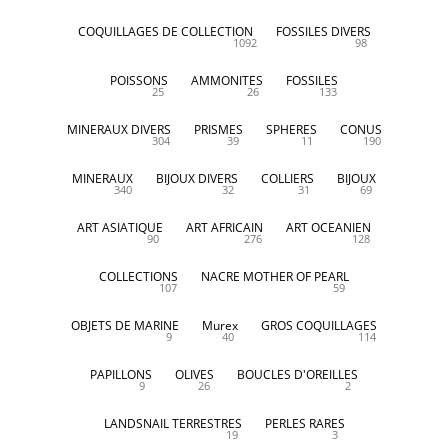
COQUILLAGES DE COLLECTION
FOSSILES DIVERS
1092
98
POISSONS
AMMONITES
FOSSILES
25
26
133
MINERAUX DIVERS
PRISMES
SPHERES
CONUS
304
39
11
190
MINERAUX
BIJOUX DIVERS
COLLIERS
BIJOUX
340
32
31
69
ART ASIATIQUE
ART AFRICAIN
ART OCEANIEN
90
276
128
COLLECTIONS
NACRE MOTHER OF PEARL
107
59
OBJETS DE MARINE
Murex
GROS COQUILLAGES
9
40
114
PAPILLONS
OLIVES
BOUCLES D'OREILLES
9
26
2
LANDSNAIL TERRESTRES
PERLES RARES
19
3