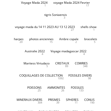
Voyage Mada 2024
voyage Mada 2024 Fevrier
1
17
tigris Soniaensis
3
voyage mada du 14 11 2023 AU 13 12 2023
shells show
27
1
harpes
photos anciennes
Ambre copale
bracelets
20
15
2
5
Australie 2022
Voyage madagascar 2022
4
4
Maritess Virtudazo
CRISTAUX
COWRIES
5
89
348
COQUILLAGES DE COLLECTION
FOSSILES DIVERS
1092
98
POISSONS
AMMONITES
FOSSILES
25
26
133
MINERAUX DIVERS
PRISMES
SPHERES
CONUS
304
39
11
190