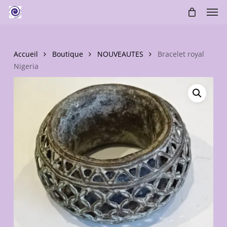
Skip
Men
to
main
content
Accueil
Boutique
NOUVEAUTES
Bracelet royal
Nigeria