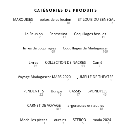
Catégories de produits
MARQUISES
boites de collection
ST LOUIS DU SENEGAL
7
18
3
La Reunion
Pantherina
Coquillages fossiles
2
13
11
livres de coquillages
Coquillages de Madagascar
69
169
Livres
COLLECTION DE NACRES
Camé
16
53
7
Voyage Madagascar MARS 2020
JUMELLE DE THEATRE
7
8
PENDENTIFS
Burgos
CASSIS
SPONDYLES
22
15
17
46
CARNET DE VOYAGE
argonautes et nautiles
109
18
Medailles pieces
oursins
STERCO
mada 2024
1
3
5
3