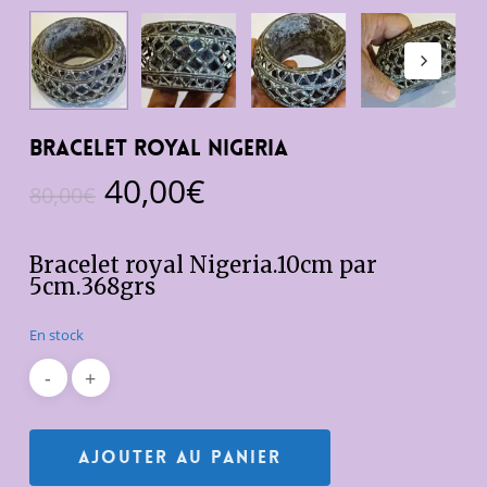
Bracelet royal Nigeria
Le
Le
40,00
€
80,00
€
prix
prix
initial
actuel
Bracelet royal Nigeria.10cm par
était :
est :
5cm.368grs
80,00€.
40,00€.
En stock
Ajouter Au Panier