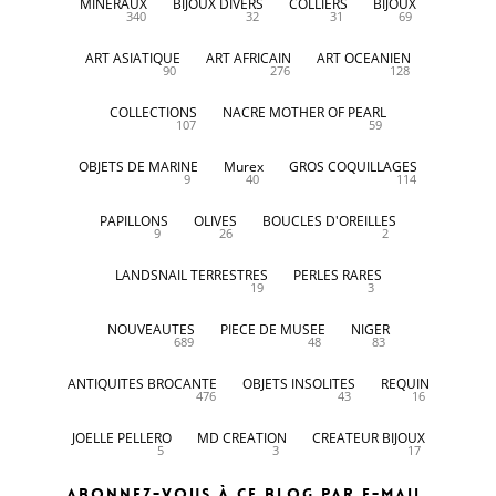
MINERAUX
BIJOUX DIVERS
COLLIERS
BIJOUX
340
32
31
69
ART ASIATIQUE
ART AFRICAIN
ART OCEANIEN
90
276
128
COLLECTIONS
NACRE MOTHER OF PEARL
107
59
OBJETS DE MARINE
Murex
GROS COQUILLAGES
9
40
114
PAPILLONS
OLIVES
BOUCLES D'OREILLES
9
26
2
LANDSNAIL TERRESTRES
PERLES RARES
19
3
NOUVEAUTES
PIECE DE MUSEE
NIGER
689
48
83
ANTIQUITES BROCANTE
OBJETS INSOLITES
REQUIN
476
43
16
JOELLE PELLERO
MD CREATION
CREATEUR BIJOUX
5
3
17
Abonnez-vous à ce blog par e-mail.