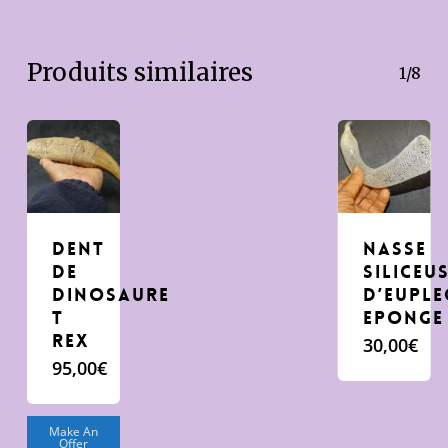
Produits similaires
1/8
Dent
Nasse
de
siliceu
Dinosaure
d’Euple
T
Eponge
rex
30,00
€
95,00
€
Make An
Offer