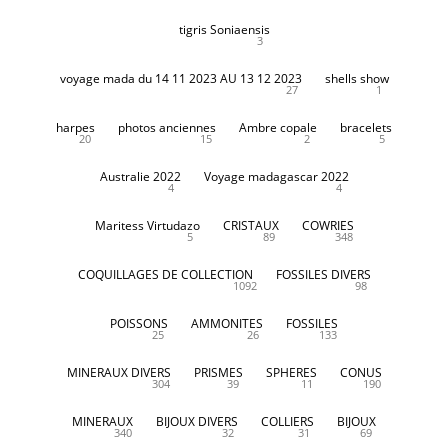
tigris Soniaensis
3
voyage mada du 14 11 2023 AU 13 12 2023
shells show
27
1
harpes
photos anciennes
Ambre copale
bracelets
20
15
2
5
Australie 2022
Voyage madagascar 2022
4
4
Maritess Virtudazo
CRISTAUX
COWRIES
5
89
348
COQUILLAGES DE COLLECTION
FOSSILES DIVERS
1092
98
POISSONS
AMMONITES
FOSSILES
25
26
133
MINERAUX DIVERS
PRISMES
SPHERES
CONUS
304
39
11
190
MINERAUX
BIJOUX DIVERS
COLLIERS
BIJOUX
340
32
31
69