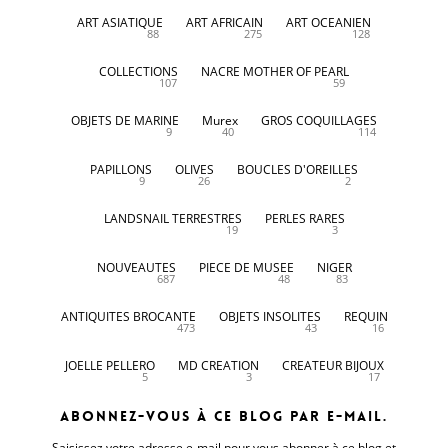
ART ASIATIQUE
ART AFRICAIN
ART OCEANIEN
88
275
128
COLLECTIONS
NACRE MOTHER OF PEARL
107
59
OBJETS DE MARINE
Murex
GROS COQUILLAGES
9
40
114
PAPILLONS
OLIVES
BOUCLES D'OREILLES
9
26
2
LANDSNAIL TERRESTRES
PERLES RARES
19
3
NOUVEAUTES
PIECE DE MUSEE
NIGER
687
48
83
ANTIQUITES BROCANTE
OBJETS INSOLITES
REQUIN
473
43
16
JOELLE PELLERO
MD CREATION
CREATEUR BIJOUX
5
3
17
Abonnez-vous à ce blog par e-mail.
Saisissez votre adresse e-mail pour vous abonner à ce blog et