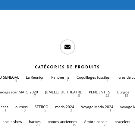
email
Catégories de produits
DU SENEGAL
La Reunion
Pantherina
Coquillages fossiles
livres de c
3
2
13
11
adagascar MARS 2020
JUMELLE DE THEATRE
PENDENTIFS
Burgos
7
8
22
15
ieces
oursins
STERCO
mada 2024
Voyage Mada 2024
voyage 
1
3
5
3
1
shells show
harpes
photos anciennes
Ambre copale
bracelets
1
20
15
2
5