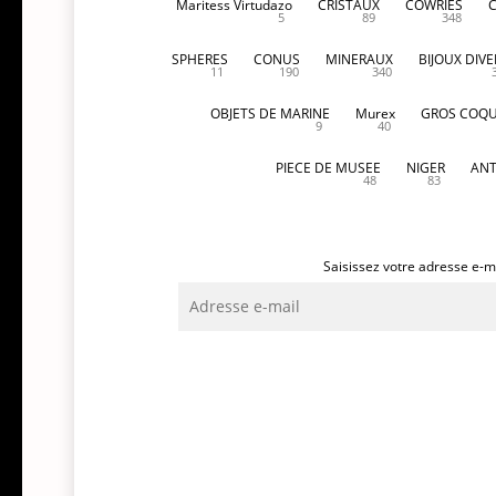
Maritess Virtudazo
CRISTAUX
COWRIES
5
89
348
SPHERES
CONUS
MINERAUX
BIJOUX DIVE
11
190
340
OBJETS DE MARINE
Murex
GROS COQU
9
40
PIECE DE MUSEE
NIGER
ANT
48
83
Saisissez votre adresse e-ma
Adresse
e-
mail