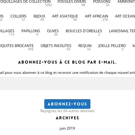
COQUILLAGES DE COLLECTION
FOSSILES DIVERS
POISSONS
AMMONIT
1092
98
25
RS
COLLIERS
BIJOUX
ART ASIATIQUE
ART AFRICAIN
ART OCEAN
32
31
69
90
276
ILLAGES
PAPILLONS
OLIVES
BOUCLES D'OREILLES
LANDSNAIL TE
114
9
26
2
IQUITES BROCANTE
OBJETS INSOLITES
REQUIN
JOELLE PELLERO
M
476
43
16
5
Abonnez-vous à ce blog par e-mail.
il pour vous abonner à ce blog et recevoir une notification de chaque nouvel art
Abonnez-vous
Rejoignez les 64 autres abonnés
Archives
juin 2019