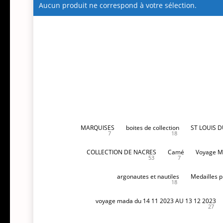
Aucun produit ne correspond à votre sélection.
MARQUISES
boites de collection
ST LOUIS 
7
18
COLLECTION DE NACRES
Camé
Voyage M
53
7
argonautes et nautiles
Medailles p
18
voyage mada du 14 11 2023 AU 13 12 2023
27