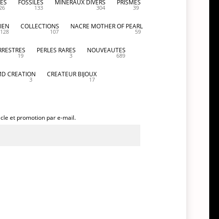
ES
FOSSILES
MINERAUX DIVERS
PRISMES
26
133
304
39
IEN
COLLECTIONS
NACRE MOTHER OF PEARL
128
107
59
RRESTRES
PERLES RARES
NOUVEAUTES
19
3
689
D CREATION
CREATEUR BIJOUX
3
17
icle et promotion par e-mail.