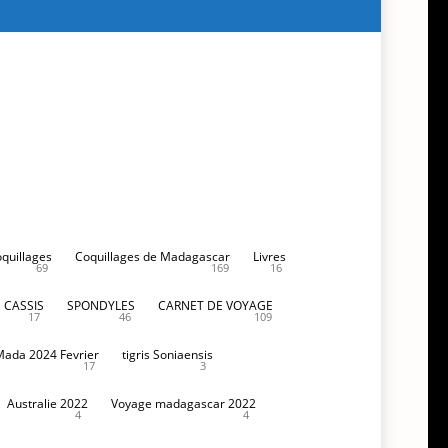
oquillages
Coquillages de Madagascar
Livres
69
169
16
CASSIS
SPONDYLES
CARNET DE VOYAGE
17
46
109
Mada 2024 Fevrier
tigris Soniaensis
17
3
Australie 2022
Voyage madagascar 2022
4
4