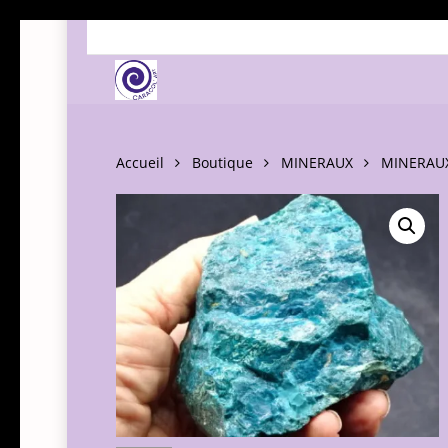
Skip
to
main
content
Accueil
Boutique
MINERAUX
MINERAUX