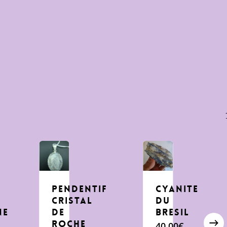
pendentif
Cyanite
cristal
du
ne
de
bresil
roche
40,00
€