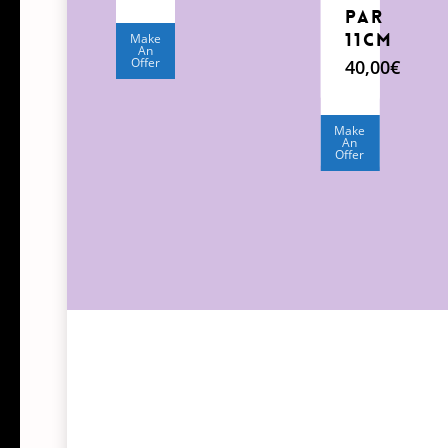
par
11cm
Make
An
Offer
40,00
€
Make
An
Offer