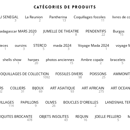
Catégories de produits
DU SENEGAL
La Reunion
Pantherina
Coquillages fossiles
livres de c
3
2
13
11
adagascar MARS 2020
JUMELLE DE THEATRE
PENDENTIFS
Burgos
7
8
22
15
ieces
oursins
STERCO
mada 2024
Voyage Mada 2024
voyage 
1
3
5
3
1
shells show
harpes
photos anciennes
Ambre copale
bracelets
1
20
15
2
5
COQUILLAGES DE COLLECTION
FOSSILES DIVERS
POISSONS
AMMONIT
1092
98
25
RS
COLLIERS
BIJOUX
ART ASIATIQUE
ART AFRICAIN
ART OCEAN
32
31
69
93
275
ILLAGES
PAPILLONS
OLIVES
BOUCLES D'OREILLES
LANDSNAIL TE
114
9
26
2
IQUITES BROCANTE
OBJETS INSOLITES
REQUIN
JOELLE PELLERO
M
478
43
16
5