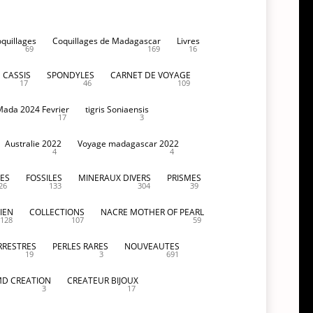
oquillages
Coquillages de Madagascar
Livres
69
169
16
CASSIS
SPONDYLES
CARNET DE VOYAGE
17
46
109
Mada 2024 Fevrier
tigris Soniaensis
17
3
Australie 2022
Voyage madagascar 2022
4
4
ES
FOSSILES
MINERAUX DIVERS
PRISMES
26
133
304
39
IEN
COLLECTIONS
NACRE MOTHER OF PEARL
128
107
59
RRESTRES
PERLES RARES
NOUVEAUTES
19
3
691
D CREATION
CREATEUR BIJOUX
3
17