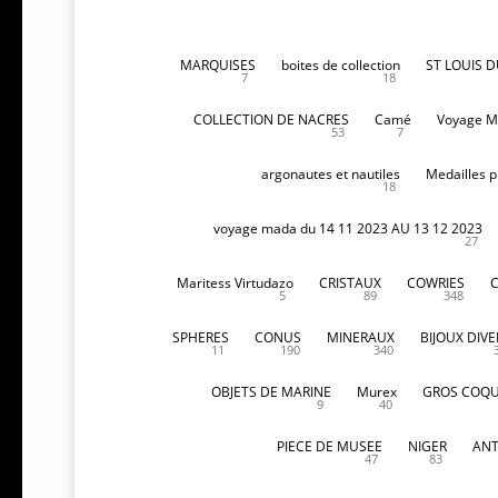
MARQUISES
boites de collection
ST LOUIS 
7
18
COLLECTION DE NACRES
Camé
Voyage M
53
7
argonautes et nautiles
Medailles p
18
voyage mada du 14 11 2023 AU 13 12 2023
27
Maritess Virtudazo
CRISTAUX
COWRIES
5
89
348
SPHERES
CONUS
MINERAUX
BIJOUX DIVE
11
190
340
OBJETS DE MARINE
Murex
GROS COQU
9
40
PIECE DE MUSEE
NIGER
ANT
47
83