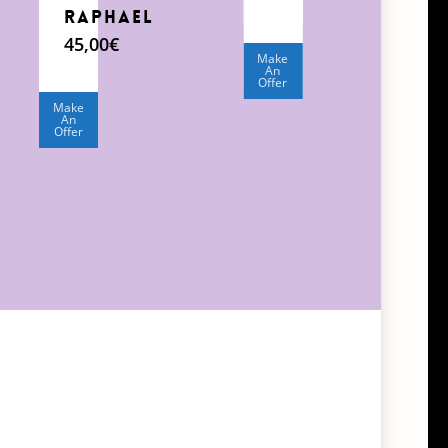
Raphael
45,00
€
Make
An
Offer
Make
An
Offer