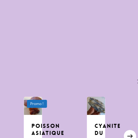
Promo !
Poisson
Cyanite
asiatique
du