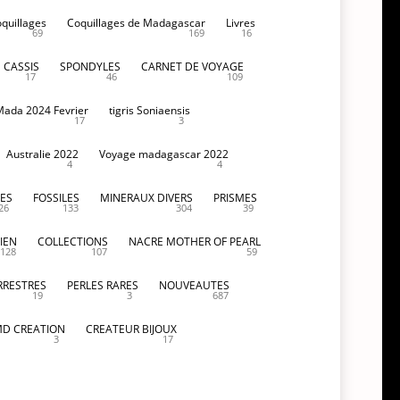
oquillages
Coquillages de Madagascar
Livres
69
169
16
CASSIS
SPONDYLES
CARNET DE VOYAGE
17
46
109
Mada 2024 Fevrier
tigris Soniaensis
17
3
Australie 2022
Voyage madagascar 2022
4
4
ES
FOSSILES
MINERAUX DIVERS
PRISMES
26
133
304
39
IEN
COLLECTIONS
NACRE MOTHER OF PEARL
128
107
59
RRESTRES
PERLES RARES
NOUVEAUTES
19
3
687
D CREATION
CREATEUR BIJOUX
3
17