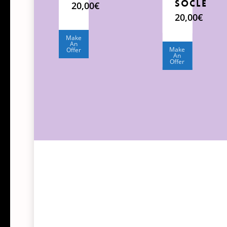
socle
20,00
€
20,00
€
Make
An
Make
Offer
An
Offer