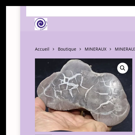
Skip
to
main
content
Accueil
Boutique
MINERAUX
MINERAUX