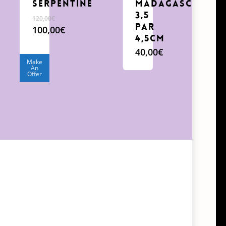
serpentine
Madagascar
3,5
120,00
€
par
Le
100,00
€
4,5cm
prix
Le
initial
prix
40,00
€
était :
actuel
Make
An
120,00€.
est :
Offer
100,00€.