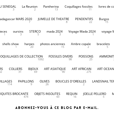
DU SENEGAL
La Reunion
Pantherina
Coquillages fossiles
livres de c
3
2
13
11
adagascar MARS 2020
JUMELLE DE THEATRE
PENDENTIFS
Burgos
7
8
22
15
ieces
oursins
STERCO
mada 2024
Voyage Mada 2024
voyage 
1
3
5
3
1
shells show
harpes
photos anciennes
Ambre copale
bracelets
1
20
15
2
5
COQUILLAGES DE COLLECTION
FOSSILES DIVERS
POISSONS
AMMONIT
1092
98
25
RS
COLLIERS
BIJOUX
ART ASIATIQUE
ART AFRICAIN
ART OCEAN
32
31
69
90
275
ILLAGES
PAPILLONS
OLIVES
BOUCLES D'OREILLES
LANDSNAIL TE
114
9
26
2
IQUITES BROCANTE
OBJETS INSOLITES
REQUIN
JOELLE PELLERO
M
474
43
16
5
Abonnez-vous à ce blog par e-mail.