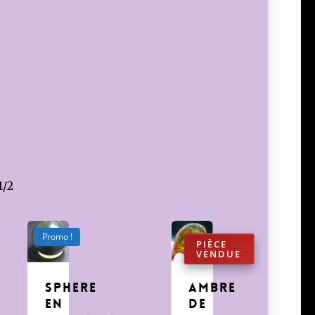
1/2
Promo !
sphere
Ambre
en
de