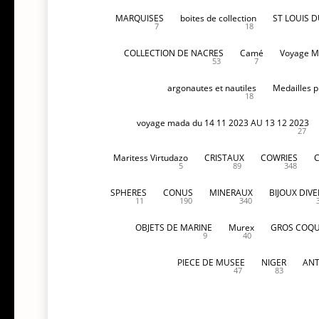
MARQUISES
boites de collection
ST LOUIS 
7
18
COLLECTION DE NACRES
Camé
Voyage M
53
7
argonautes et nautiles
Medailles p
18
voyage mada du 14 11 2023 AU 13 12 2023
27
Maritess Virtudazo
CRISTAUX
COWRIES
5
89
348
SPHERES
CONUS
MINERAUX
BIJOUX DIVE
11
190
340
OBJETS DE MARINE
Murex
GROS COQU
9
40
PIECE DE MUSEE
NIGER
ANT
47
83