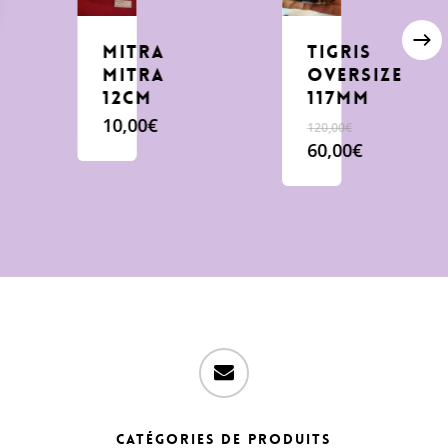
mitra
tigris
mitra
oversize
12cm
117mm
10,00
€
120,00
€
Le
60,00
€
prix
Le
initial
prix
était :
actuel
120,00€.
est :
60,00€.
email
Catégories de produits