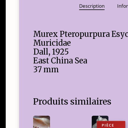
Description
Info
Murex Pteropurpura Esy
Muricidae
Dall, 1925
East China Sea
37 mm
Produits similaires