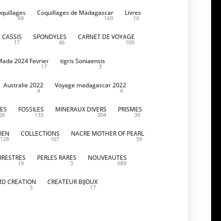
oquillages
Coquillages de Madagascar
Livres
69
169
16
CASSIS
SPONDYLES
CARNET DE VOYAGE
17
46
109
Mada 2024 Fevrier
tigris Soniaensis
17
3
Australie 2022
Voyage madagascar 2022
4
4
ES
FOSSILES
MINERAUX DIVERS
PRISMES
26
133
304
39
IEN
COLLECTIONS
NACRE MOTHER OF PEARL
128
107
59
RRESTRES
PERLES RARES
NOUVEAUTES
19
3
689
D CREATION
CREATEUR BIJOUX
3
17