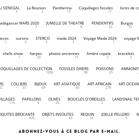
DU SENEGAL
La Reunion
Pantherina
Coquillages fossiles
livres de c
3
2
13
11
adagascar MARS 2020
JUMELLE DE THEATRE
PENDENTIFS
Burgos
7
8
22
15
ieces
oursins
STERCO
mada 2024
Voyage Mada 2024
voyage 
1
3
5
3
1
shells show
harpes
photos anciennes
Ambre copale
bracelets
1
20
15
2
5
COQUILLAGES DE COLLECTION
FOSSILES DIVERS
POISSONS
AMMONIT
1092
98
25
RS
COLLIERS
BIJOUX
ART ASIATIQUE
ART AFRICAIN
ART OCEAN
32
31
69
90
276
ILLAGES
PAPILLONS
OLIVES
BOUCLES D'OREILLES
LANDSNAIL TE
114
9
26
2
IQUITES BROCANTE
OBJETS INSOLITES
REQUIN
JOELLE PELLERO
M
476
43
16
5
Abonnez-vous à ce blog par e-mail.