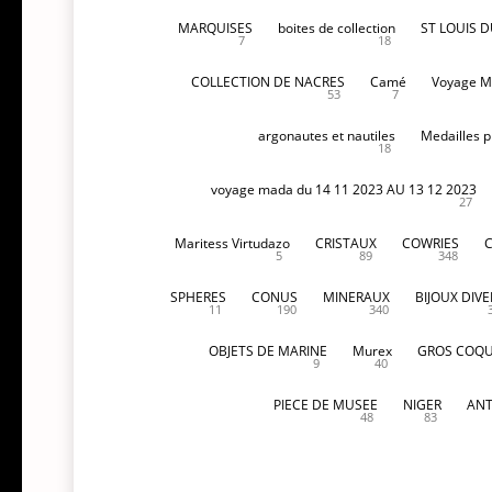
MARQUISES
boites de collection
ST LOUIS 
7
18
COLLECTION DE NACRES
Camé
Voyage M
53
7
argonautes et nautiles
Medailles p
18
voyage mada du 14 11 2023 AU 13 12 2023
27
Maritess Virtudazo
CRISTAUX
COWRIES
5
89
348
SPHERES
CONUS
MINERAUX
BIJOUX DIVE
11
190
340
OBJETS DE MARINE
Murex
GROS COQU
9
40
PIECE DE MUSEE
NIGER
ANT
48
83