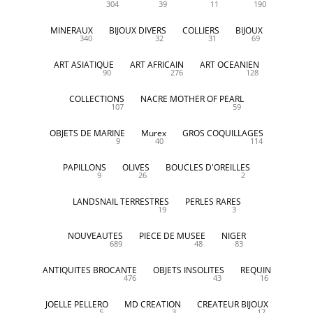
304
39
11
190
MINERAUX
BIJOUX DIVERS
COLLIERS
BIJOUX
340
32
31
69
ART ASIATIQUE
ART AFRICAIN
ART OCEANIEN
90
276
128
COLLECTIONS
NACRE MOTHER OF PEARL
107
59
OBJETS DE MARINE
Murex
GROS COQUILLAGES
9
40
114
PAPILLONS
OLIVES
BOUCLES D'OREILLES
9
26
2
LANDSNAIL TERRESTRES
PERLES RARES
19
3
NOUVEAUTES
PIECE DE MUSEE
NIGER
689
48
83
ANTIQUITES BROCANTE
OBJETS INSOLITES
REQUIN
476
43
16
JOELLE PELLERO
MD CREATION
CREATEUR BIJOUX
5
3
17