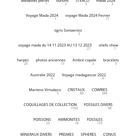
Medailles pieces
oursins
STERCO
mada 2024
1
3
5
3
Voyage Mada 2024
voyage Mada 2024 Fevrier
1
17
tigris Soniaensis
3
voyage mada du 14 11 2023 AU 13 12 2023
shells show
27
1
harpes
photos anciennes
Ambre copale
bracelets
20
15
2
5
Australie 2022
Voyage madagascar 2022
4
4
Maritess Virtudazo
CRISTAUX
COWRIES
5
89
348
COQUILLAGES DE COLLECTION
FOSSILES DIVERS
1092
98
POISSONS
AMMONITES
FOSSILES
25
26
133
MINERAUX DIVERS
PRISMES
SPHERES
CONUS