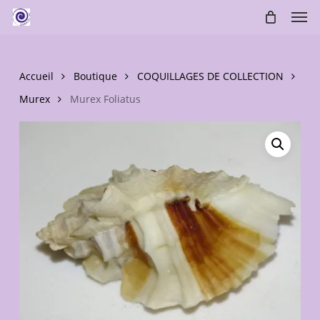
Skip
Men
to
main
content
Accueil
Boutique
COQUILLAGES DE COLLECTION
Murex
Murex Foliatus