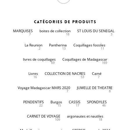
Catégories de produits
MARQUISES
boites de collection
ST LOUIS DU SENEGAL
7
18
3
La Reunion
Pantherina
Coquillages fossiles
2
13
11
livres de coquillages
Coquillages de Madagascar
69
169
Livres
COLLECTION DE NACRES
Camé
16
53
7
Voyage Madagascar MARS 2020
JUMELLE DE THEATRE
7
8
PENDENTIFS
Burgos
CASSIS
SPONDYLES
22
15
17
46
CARNET DE VOYAGE
argonautes et nautiles
109
18