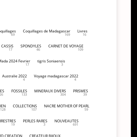
oquillages
Coquillages de Madagascar
Livres
69
169
16
CASSIS
SPONDYLES
CARNET DE VOYAGE
17
46
109
Mada 2024 Fevrier
tigris Soniaensis
17
3
Australie 2022
Voyage madagascar 2022
4
4
ES
FOSSILES
MINERAUX DIVERS
PRISMES
26
133
304
39
IEN
COLLECTIONS
NACRE MOTHER OF PEARL
128
107
59
RRESTRES
PERLES RARES
NOUVEAUTES
19
3
691
D CREATION
CREATEUR BIJOUX