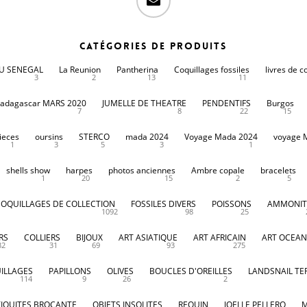
Catégories de produits
DU SENEGAL
La Reunion
Pantherina
Coquillages fossiles
livres de c
3
2
13
11
adagascar MARS 2020
JUMELLE DE THEATRE
PENDENTIFS
Burgos
7
8
22
15
ieces
oursins
STERCO
mada 2024
Voyage Mada 2024
voyage 
1
3
5
3
1
shells show
harpes
photos anciennes
Ambre copale
bracelets
1
20
15
2
5
COQUILLAGES DE COLLECTION
FOSSILES DIVERS
POISSONS
AMMONIT
1092
98
25
RS
COLLIERS
BIJOUX
ART ASIATIQUE
ART AFRICAIN
ART OCEAN
32
31
69
93
275
ILLAGES
PAPILLONS
OLIVES
BOUCLES D'OREILLES
LANDSNAIL TE
114
9
26
2
IQUITES BROCANTE
OBJETS INSOLITES
REQUIN
JOELLE PELLERO
M