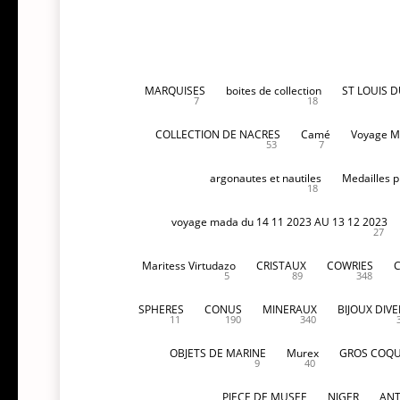
MARQUISES
boites de collection
ST LOUIS 
7
18
COLLECTION DE NACRES
Camé
Voyage M
53
7
argonautes et nautiles
Medailles p
18
voyage mada du 14 11 2023 AU 13 12 2023
27
Maritess Virtudazo
CRISTAUX
COWRIES
5
89
348
SPHERES
CONUS
MINERAUX
BIJOUX DIVE
11
190
340
OBJETS DE MARINE
Murex
GROS COQU
9
40
PIECE DE MUSEE
NIGER
ANT