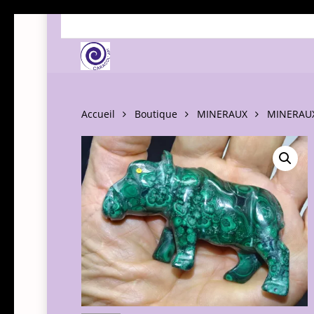
Skip
to
main
content
Accueil
Boutique
MINERAUX
MINERAUX