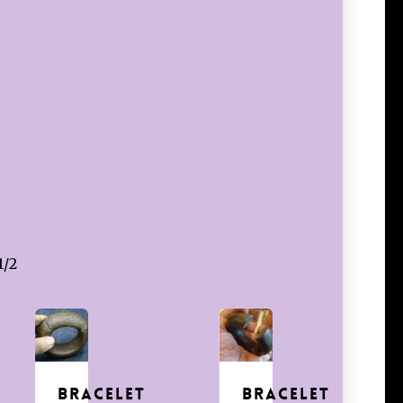
1/2
Bracelet
bracelet