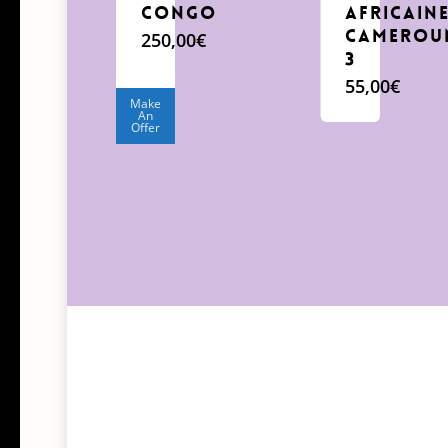
Congo
Africain
Camerou
250,00
€
3
55,00
€
Make
An
Offer