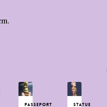
cm.
passeport
Statue