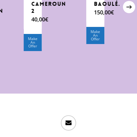
e
Cameroun
Baoulé.
n
2
150,00
€
40,00
€
Make
An
Make
Offer
An
Offer
email