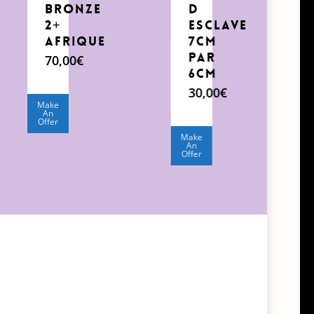
bronze
d
2+
esclave
Afrique
7cm
par
70,00
€
6cm
30,00
€
Make
An
Offer
Make
An
Offer