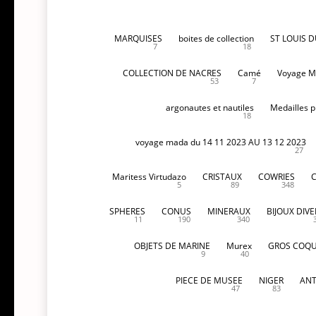
MARQUISES
boites de collection
ST LOUIS 
7
18
COLLECTION DE NACRES
Camé
Voyage M
53
7
argonautes et nautiles
Medailles p
18
voyage mada du 14 11 2023 AU 13 12 2023
27
Maritess Virtudazo
CRISTAUX
COWRIES
5
89
348
SPHERES
CONUS
MINERAUX
BIJOUX DIVE
11
190
340
OBJETS DE MARINE
Murex
GROS COQU
9
40
PIECE DE MUSEE
NIGER
ANT
47
83