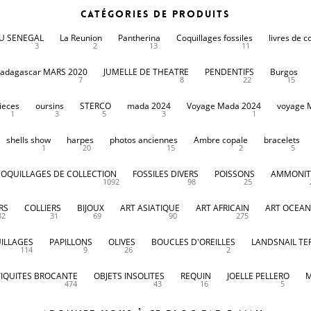
Catégories de produits
DU SENEGAL
La Reunion
Pantherina
Coquillages fossiles
livres de c
3
2
13
11
adagascar MARS 2020
JUMELLE DE THEATRE
PENDENTIFS
Burgos
7
8
22
15
ieces
oursins
STERCO
mada 2024
Voyage Mada 2024
voyage 
1
3
5
3
1
shells show
harpes
photos anciennes
Ambre copale
bracelets
1
20
15
2
5
COQUILLAGES DE COLLECTION
FOSSILES DIVERS
POISSONS
AMMONIT
1092
98
25
RS
COLLIERS
BIJOUX
ART ASIATIQUE
ART AFRICAIN
ART OCEAN
32
31
69
90
275
ILLAGES
PAPILLONS
OLIVES
BOUCLES D'OREILLES
LANDSNAIL TE
114
9
26
2
IQUITES BROCANTE
OBJETS INSOLITES
REQUIN
JOELLE PELLERO
M
474
43
16
5