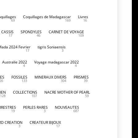
oquillages
Coquillages de Madagascar
Livres
69
169
16
CASSIS
SPONDYLES
CARNET DE VOYAGE
17
46
109
Mada 2024 Fevrier
tigris Soniaensis
17
3
Australie 2022
Voyage madagascar 2022
4
4
ES
FOSSILES
MINERAUX DIVERS
PRISMES
26
133
304
39
IEN
COLLECTIONS
NACRE MOTHER OF PEARL
128
107
59
RRESTRES
PERLES RARES
NOUVEAUTES
19
3
687
D CREATION
CREATEUR BIJOUX
3
17