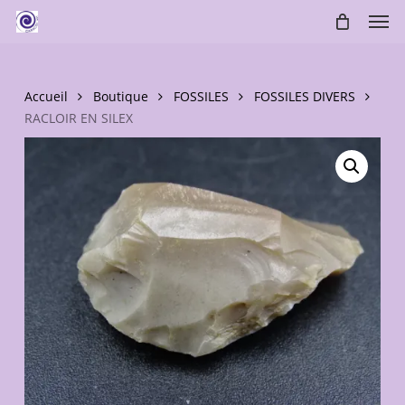
Skip
Men
to
main
content
Accueil
Boutique
FOSSILES
FOSSILES DIVERS
RACLOIR EN SILEX