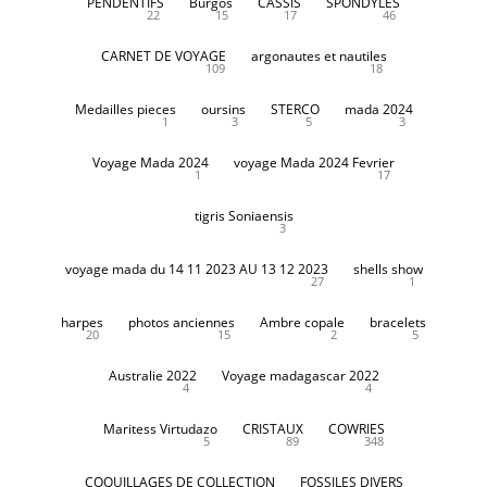
PENDENTIFS
Burgos
CASSIS
SPONDYLES
22
15
17
46
CARNET DE VOYAGE
argonautes et nautiles
109
18
Medailles pieces
oursins
STERCO
mada 2024
1
3
5
3
Voyage Mada 2024
voyage Mada 2024 Fevrier
1
17
tigris Soniaensis
3
voyage mada du 14 11 2023 AU 13 12 2023
shells show
27
1
harpes
photos anciennes
Ambre copale
bracelets
20
15
2
5
Australie 2022
Voyage madagascar 2022
4
4
Maritess Virtudazo
CRISTAUX
COWRIES
5
89
348
COQUILLAGES DE COLLECTION
FOSSILES DIVERS