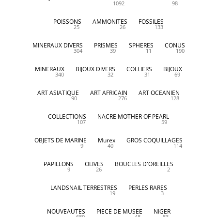
1092
98
POISSONS
AMMONITES
FOSSILES
25
26
133
MINERAUX DIVERS
PRISMES
SPHERES
CONUS
304
39
11
190
MINERAUX
BIJOUX DIVERS
COLLIERS
BIJOUX
340
32
31
69
ART ASIATIQUE
ART AFRICAIN
ART OCEANIEN
90
276
128
COLLECTIONS
NACRE MOTHER OF PEARL
107
59
OBJETS DE MARINE
Murex
GROS COQUILLAGES
9
40
114
PAPILLONS
OLIVES
BOUCLES D'OREILLES
9
26
2
LANDSNAIL TERRESTRES
PERLES RARES
19
3
NOUVEAUTES
PIECE DE MUSEE
NIGER
689
48
83