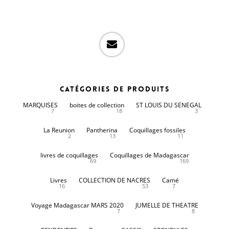
email
Catégories de produits
MARQUISES
boites de collection
ST LOUIS DU SENEGAL
7
18
3
La Reunion
Pantherina
Coquillages fossiles
2
13
11
livres de coquillages
Coquillages de Madagascar
69
169
Livres
COLLECTION DE NACRES
Camé
16
53
7
Voyage Madagascar MARS 2020
JUMELLE DE THEATRE
7
8