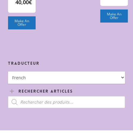
40,00
€
Make An
Offer
Make An
Offer
Traducteur
Rechercher Articles
Recherche
de
produits