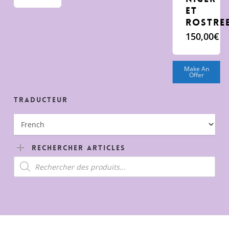
et
rostre
150,00
€
Make An
Offer
Traducteur
Rechercher Articles
Recherche
de
produits