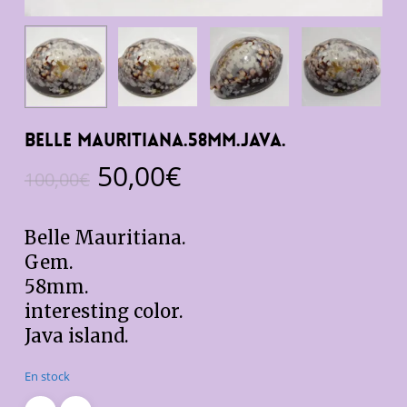
Belle mauritiana.58mm.Java.
Le
Le
50,00
€
100,00
€
prix
prix
initial
actuel
Belle Mauritiana.
était :
est :
Gem.
100,00€.
50,00€.
58mm.
interesting color.
Java island.
En stock