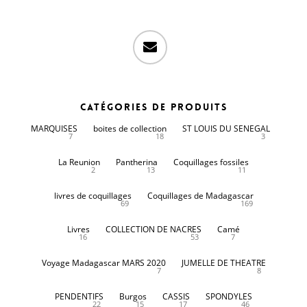
email
Catégories de produits
MARQUISES
boites de collection
ST LOUIS DU SENEGAL
7
18
3
La Reunion
Pantherina
Coquillages fossiles
2
13
11
livres de coquillages
Coquillages de Madagascar
69
169
Livres
COLLECTION DE NACRES
Camé
16
53
7
Voyage Madagascar MARS 2020
JUMELLE DE THEATRE
7
8
PENDENTIFS
Burgos
CASSIS
SPONDYLES
22
15
17
46