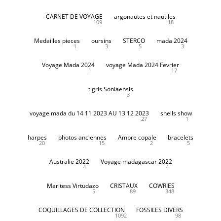
CARNET DE VOYAGE
argonautes et nautiles
109
18
Medailles pieces
oursins
STERCO
mada 2024
1
3
5
3
Voyage Mada 2024
voyage Mada 2024 Fevrier
1
17
tigris Soniaensis
3
voyage mada du 14 11 2023 AU 13 12 2023
shells show
27
1
harpes
photos anciennes
Ambre copale
bracelets
20
15
2
5
Australie 2022
Voyage madagascar 2022
4
4
Maritess Virtudazo
CRISTAUX
COWRIES
5
89
348
COQUILLAGES DE COLLECTION
FOSSILES DIVERS
1092
98