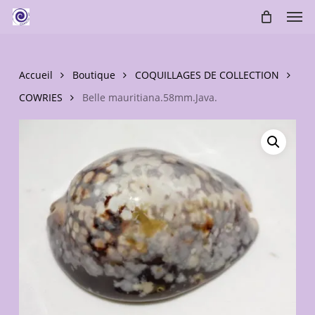
Skip
Men
to
main
content
Accueil
Boutique
COQUILLAGES DE COLLECTION
COWRIES
Belle mauritiana.58mm.Java.