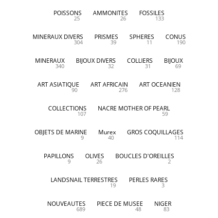
POISSONS
AMMONITES
FOSSILES
25
26
133
MINERAUX DIVERS
PRISMES
SPHERES
CONUS
304
39
11
190
MINERAUX
BIJOUX DIVERS
COLLIERS
BIJOUX
340
32
31
69
ART ASIATIQUE
ART AFRICAIN
ART OCEANIEN
90
276
128
COLLECTIONS
NACRE MOTHER OF PEARL
107
59
OBJETS DE MARINE
Murex
GROS COQUILLAGES
9
40
114
PAPILLONS
OLIVES
BOUCLES D'OREILLES
9
26
2
LANDSNAIL TERRESTRES
PERLES RARES
19
3
NOUVEAUTES
PIECE DE MUSEE
NIGER
689
48
83