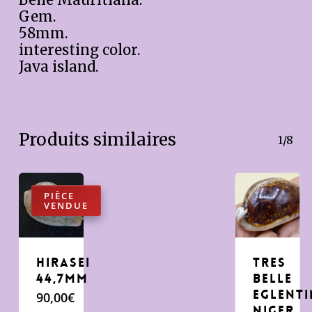
Belle Mauritiana.
Gem.
58mm.
interesting color.
Java island.
Produits similaires
1/8
Hirasei
Tres
44,7mm
belle
eglent
90,00
€
Niger