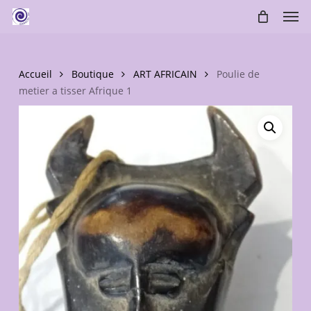
Skip
Men
to
main
content
Accueil
Boutique
ART AFRICAIN
Poulie de
metier a tisser Afrique 1