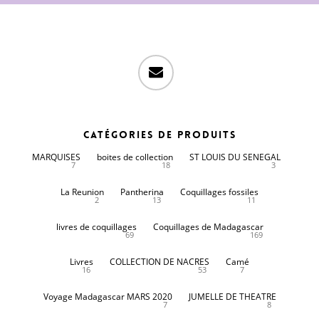
email
Catégories de produits
MARQUISES
boites de collection
ST LOUIS DU SENEGAL
7
18
3
La Reunion
Pantherina
Coquillages fossiles
2
13
11
livres de coquillages
Coquillages de Madagascar
69
169
Livres
COLLECTION DE NACRES
Camé
16
53
7
Voyage Madagascar MARS 2020
JUMELLE DE THEATRE
7
8