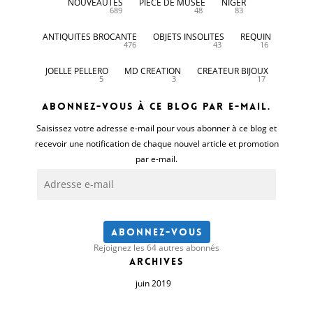
NOUVEAUTES
PIECE DE MUSEE
NIGER
689
48
83
ANTIQUITES BROCANTE
OBJETS INSOLITES
REQUIN
476
43
16
JOELLE PELLERO
MD CREATION
CREATEUR BIJOUX
5
3
17
Abonnez-vous à ce blog par e-mail.
Saisissez votre adresse e-mail pour vous abonner à ce blog et
recevoir une notification de chaque nouvel article et promotion
par e-mail.
Adresse
e-
mail
Abonnez-vous
Rejoignez les 64 autres abonnés
Archives
juin 2019