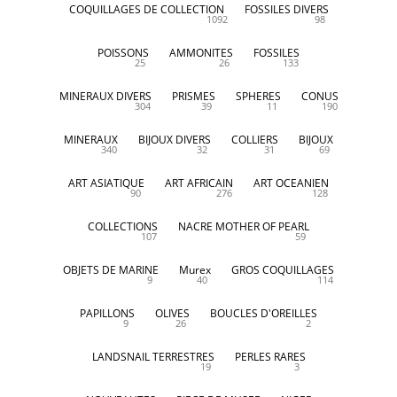
COQUILLAGES DE COLLECTION
FOSSILES DIVERS
1092
98
POISSONS
AMMONITES
FOSSILES
25
26
133
MINERAUX DIVERS
PRISMES
SPHERES
CONUS
304
39
11
190
MINERAUX
BIJOUX DIVERS
COLLIERS
BIJOUX
340
32
31
69
ART ASIATIQUE
ART AFRICAIN
ART OCEANIEN
90
276
128
COLLECTIONS
NACRE MOTHER OF PEARL
107
59
OBJETS DE MARINE
Murex
GROS COQUILLAGES
9
40
114
PAPILLONS
OLIVES
BOUCLES D'OREILLES
9
26
2
LANDSNAIL TERRESTRES
PERLES RARES
19
3