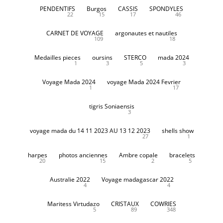
PENDENTIFS
Burgos
CASSIS
SPONDYLES
22
15
17
46
CARNET DE VOYAGE
argonautes et nautiles
109
18
Medailles pieces
oursins
STERCO
mada 2024
1
3
5
3
Voyage Mada 2024
voyage Mada 2024 Fevrier
1
17
tigris Soniaensis
3
voyage mada du 14 11 2023 AU 13 12 2023
shells show
27
1
harpes
photos anciennes
Ambre copale
bracelets
20
15
2
5
Australie 2022
Voyage madagascar 2022
4
4
Maritess Virtudazo
CRISTAUX
COWRIES
5
89
348