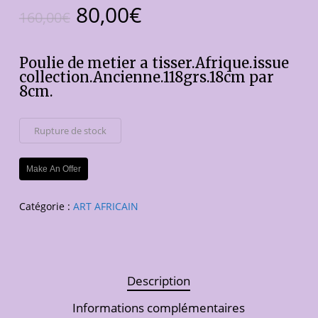
Le
Le
80,00
€
160,00
€
prix
prix
initial
actuel
Poulie de metier a tisser.Afrique.issue
était :
est :
collection.Ancienne.118grs.18cm par
8cm.
160,00€.
80,00€.
Rupture de stock
Make An Offer
Catégorie :
ART AFRICAIN
Description
Informations complémentaires