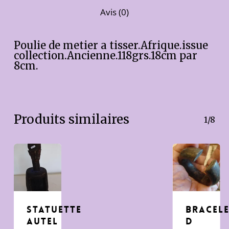
Avis (0)
Poulie de metier a tisser.Afrique.issue
collection.Ancienne.118grs.18cm par
8cm.
Produits similaires
1/8
Statuette
bracel
autel
d